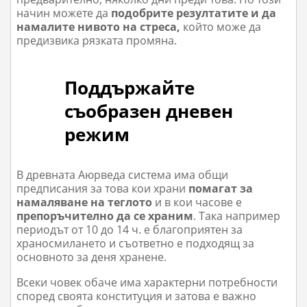
начин можете да
подобрите резултатите и да
намалите нивото на стреса,
който може да
предизвика рязката промяна.
Поддържайте
съобразен дневен
режим
В древната Аюрве
да система им
а общи
предписания за това кои храни
помагат за
намаляване на теглото
и в кои часове е
препоръчително да се храним
. Така например
периодът от 10 до 14 ч. е благоприятен за
храносмилането и съответно е подходящ за
основното за деня хранене.
Всеки човек обаче има характерни потребности
според своята конституция и затова е важно