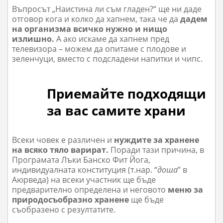
Въпросът „Наистина ли съм гладен?“ ще ни даде
отговор кога и колко да хапнем, така че да
дадем
на организма всичко нужно и нищо
излишно.
А ако искаме да хапнем пред
телевизора – можем да о
питаме с плодове и
зеленчуци, вместо с подсладени напитки и чипс.
Приемайте подходящи
за вас самите храни
Всеки човек е различен и
нуждите за хранене
на всяко тяло варират.
Поради тази причина, в
Програмата Лъки Банско Фит Йога,
индивидуалната конституция (т.нар. “
доша
” в
Аюрведа) на всеки участник ще бъде
предварително определена и неговото
меню за
природосъобразно хранене
ще бъде
съобразено с резултатите.