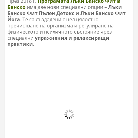
През 2018 г.
Програмата Лъки Банско Фит в
Банско
има две нови специални опции –
Лъки
Банско Фит Пълен Детокс и Лъки Банско Фит
Йога
. Те са създадени с цел цялостно
пречистване на организма и регулиране на
физическото и психичното състояние чрез
специални
упражнения и релаксиращи
практики
.