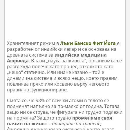
Хранителният режим в
Лъки Банско Фит Йога
е
разработен от индийски лекар и се основава на
древната система за
индийска медицина
Аюрведа
. В тази „наука за живота“, организмът се
разглежда повече като процес, отколкото като
„нещо“ статично. Или иначе казано – той е
динамична система и всяко нещо, което правим,
повлиява пряко или косвено върху неговото
правилно функциониране.
Смята се, че 98% от всички атоми в тялото се
подменят напълно за по-малко от година. Тогава
защо ни се струва, че фигурата ни трудно подлежи
на промяна? Защото трудно
променяме своя
начин на живот
–
навиците на хранене,
движение, емоционално реагиране
, които дават