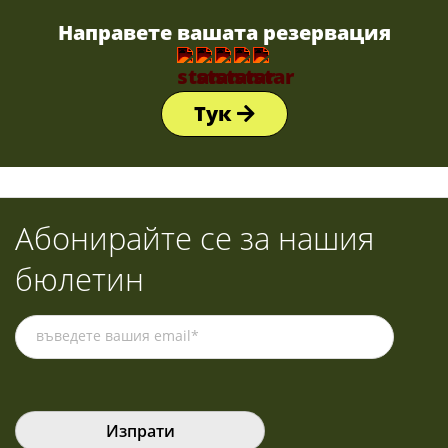
Направете вашата резервация
Тук
Абонирайте се за нашия
бюлетин
Please leave this field empty.
Please leave this field empty.
Please leave this field empty.