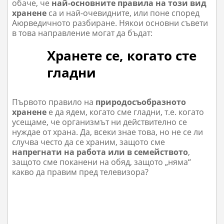
обаче, че
най-основните правила на този вид
хранене
са и най-очевидните, или поне според
Аюрведичното разбиране. Някои основни съвети
в това направление могат да бъдат:
Хранете се, когато сте
гладни
Първото правило на
природосъобразното
хранене
е да ядем, когато сме гладни, т.е. когато
усещаме, че организмът ни действително се
нуждае от храна. Да, всеки знае това, но не се ли
случва често да се храним, защото сме
напрегнати на работа или в семейството
,
защото сме поканени на обяд, защото „няма“
какво да правим пред телевизора?