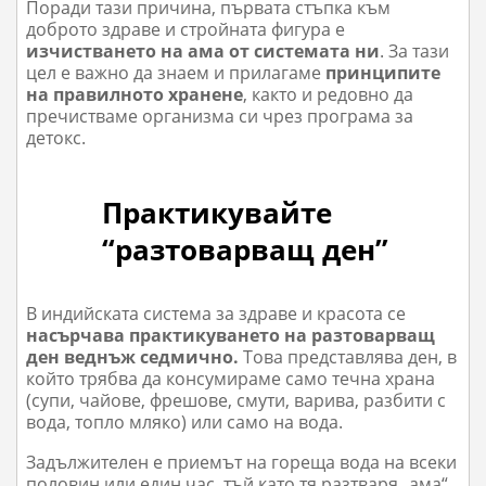
Поради тази причина, първата стъпка към
доброто здраве и стройната фигура е
изчистването на ама от системата ни
. За тази
цел е важно да знаем и прилагаме
принципите
на правилното хранене
, както и редовно да
пречистваме организма си чрез програма за
детокс.
Практикувайте
“разтоварващ ден”
В индийската система за здраве и красота се
насърчава практикуването на разтоварващ
ден веднъж седмично.
Това представлява ден, в
който трябва да консумираме само течна храна
(супи, чайове, фрешове, смути, варива, разбити с
вода, топло мляко) или само на вода.
Задължителен е приемът на гореща вода на всеки
половин или един час, тъй като тя разтваря „ама“