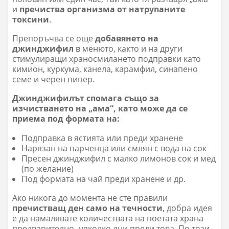
и
пречиства организма от натрупаните
токсини
.
Препоръчва се още
добавянето на
джинджифил
в менюто, както и на други
стимулиращи храносмилането подправки като
кимион, куркума, канела, карамфил, синапено
семе и черен пипер.
Джинджифилът спомага също за
изчистването на „ама“, като може да се
приема под формата на:
Подправка в ястията или преди хранене
Нарязан на парченца или смлян с вода на сок
Пресен джинджифил с малко лимонов сок и мед
(по желание)
Под формата на чай преди хранене и др.
Ако никога до момента не сте правили
пречистващ ден само на течности
, добра идея
е да намалявате количествата на поетата храна
предварително, няколко дни преди това. По този