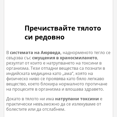
Пречиствайте тялото
си редовно
В
системата на Аюрведа,
наднорменото тегло се
свързва със
смущения в храносмилането
,
резултат от които е натрупването на токсини в
организма. Тези отпадни вещества са познати в
индийската медицина като „ама“, която на
физическо ниво се проявява като бяло лепкаво
вещество, което блокира нормалното протичане
на процесите в организма и влоша
ва здравето.
Докато в тялото ни има
натрупани токсини
е
практически невъзможно да се излекуваме от
болестите или да отслабнем.