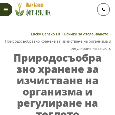
Skip
to
content
Primary
Navigation
Lucky Bansko Fit
»
Всичко за отслабването
»
Menu
Природосъобразно хранене за изчистване на организма и
регулиране на теглото
Природосъобра
зно хранене за
изчистване на
организма и
регулиране на
теглото