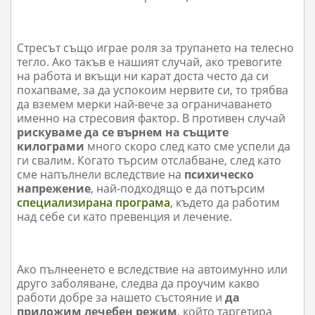
Стресът също играе роля за трупането на телесно
тегло. Ако такъв е нашият случай, ако тревогите
на работа и вкъщи ни карат доста често да си
похапваме, за да успокоим нервите си, то трябва
да вземем мерки най-вече за ограничаването
именно на стресовия фактор. В противен случай
рискуваме да се върнем на същите
килограми
много скоро след като сме успели да
ги свалим. Когато търсим отслабване, след като
сме напълнели вследствие на
психическо
напрежение
, най-подходящо е да потърсим
специализирана програма
, където да работим
над себе си като превенция и лечение.
Ако пълнеенето е вследствие на автоимунно или
друго заболяване, следва да проучим какво
работи добре за нашето състояние и
да
приложим лечебен режим
, който таргетира