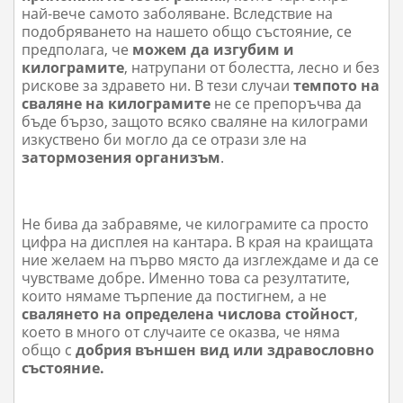
най-вече самото заболяване. Вследствие на
подобряването на нашето общо състояние, се
предполага, че
можем да изгубим и
килограмите
, натрупани от болестта, лесно и без
рискове за здравето ни. В тези случаи
темпото на
сваляне на килограмите
не се препоръчва да
бъде бързо, защото всяко сваляне на килограми
изкуствено би могло да се отрази зле на
затормозения организъм
.
Не бива да забравяме, че килограмите са просто
цифра на дисплея на кантара. В края на краищата
ние желаем на първо място да изглеждаме и да се
чувстваме добре. Именно това са резултатите,
които нямаме търпение да постигнем, а не
свалянето на определена числова стойност
,
което в много от случаите се оказва, че няма
общо с
добрия външен вид или здравословно
състояние.