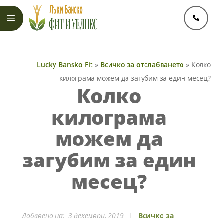
Skip
to
content
Primary
Navigation
Lucky Bansko Fit
»
Всичко за отслабването
»
Колко
Menu
килограма можем да загубим за един месец?
Колко
килограма
можем да
загубим за един
месец?
Добавено на:
3 декември, 2019
Всичко за