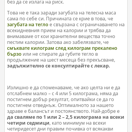
без да се излага на риск.
Това не е така заради загубата на телесна маса
сама по себе си. Причината се крие в това, че
загубата на тегло
е свързана с ограничаването на
всекидневния прием на калории и трябва да
внимаваме от кои хранителни вещества точно
пестим калории. Затова ако забелязвате, че
смъквате килограм след килограм прекалено
бързо
или не спирате да губите тегло в
продължение на шест месеца без прекъсване,
задължително се консултирайте с лекар.
Излишно е да споменаваме, че ако целта ни е да
отслабнем малко – с 4 или 5 килограма, няма да
постигнем добър резултат, опитвайки се да го
постигнем отведнъж. Оптималното за нашето
здраве е балансът и постоянството. Най-добре е
да сваляме по 1 или 2 – 2,5 килограма на всеки
четири седмици
, като минимум на всеки
четиридесет дни правим почивка от всякакви