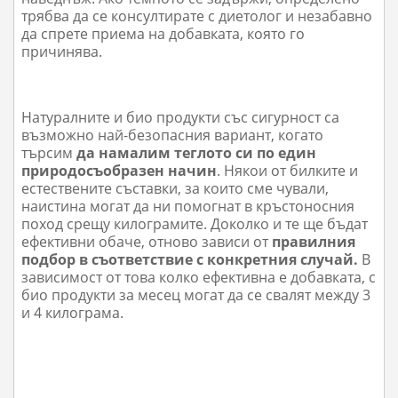
трябва да се консултирате с диетолог и незабавно
да спрете приема на добавката, която го
причинява.
Натуралните и био продукти със сигурност са
възможно най-безопасния вариант, когато
търсим
да намалим теглото си по един
природосъобразен начин
. Някои от билките и
естествените съставки, за които сме чували,
наистина могат да ни помогнат в кръстоносния
поход срещу килограмите. Доколко и те ще бъдат
ефективни обаче, отново зависи от
правилния
подбор в съответствие с конкретния случай.
В
зависимост от това колко ефективна е добавката, с
био продукти за месец могат да се свалят между 3
и 4 килограма.