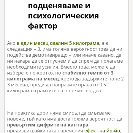
подценяваме и
психологическия
фактор
Ако
в един месец свалим 5 килограма
, а в
следващия – 3, има голяма вероятност това да ни
подейства демотивиращо – или иначе казано, да
ни накара да се отпуснем и да спрем да полагаме
необходимите усилия. Вместо това, можете да
изберете по-кротко, но
стабилно темпо от 3
килограма на месец
, което да задържите поне 2-
3 месеца, преди да направите права от 0.5-1
килограма в рамките на поне месец-два.
На практика дори няма смисъл да смъкваме
повече, тъй като има доста голяма вероятност да
превъртим цифрите на кантара
,
предизвиквайки така наречения
ефект на йо-йо
,