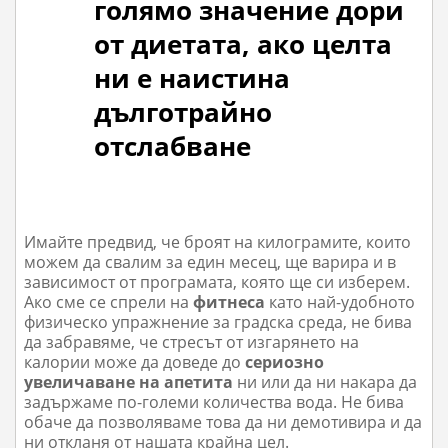
голямо значение дори
от диетата, ако целта
ни е наистина
дълготрайно
отслабване
Имайте предвид, че броят на килограмите, които
можем да свалим за един месец, ще варира и в
зависимост от програмата, която ще си изберем.
Ако сме се спрели на
фитнеса
като най-удобното
физическо упражнение за градска среда, не бива
да забравяме, че стресът от изгарянето на
калории може да доведе до
сериозно
увеличаване на апетита
ни или да ни накара да
задържаме по-големи количества вода. Не бива
обаче да позволяваме това да ни демотивира и да
ни откланя от нашата крайна цел.