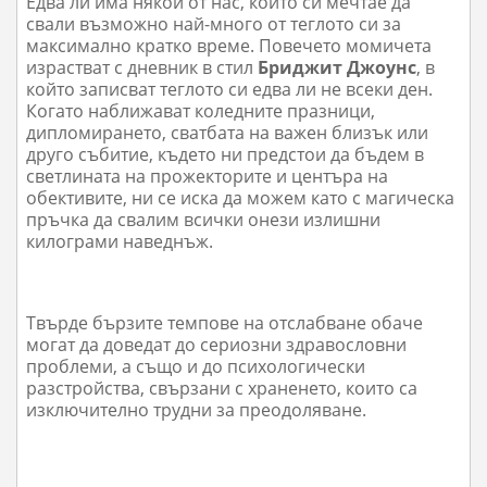
Едва ли има някой от нас, който си мечтае да
свали възможно най-много от теглото си за
максимално кратко време. Повечето момичета
израстват с дневник в стил
Бриджит Джоунс
, в
който записват теглото си едва ли не всеки ден.
Когато наближават коледните празници,
дипломирането, сватбата на важен близък или
друго събитие, където ни предстои да бъдем в
светлината на прожекторите и центъра на
обективите, ни се иска да можем като с магическа
пръчка да свалим всички онези излишни
килограми наведнъж.
Твърде бързите темпове на отслабване обаче
могат да доведат до сериозни здравословни
проблеми, а също и до психологически
разстройства, свързани с храненето, които са
изключително трудни за преодоляване.