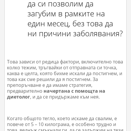
да си позволим да
загубим в рамките на
един месец, без това да
ни причини заболявания?
Това зависи от редица фактори, включително това
колко тежим, тръгвайки от отправната си точка,
каква е целта, която бихме искали да постигнем, и
това как сме решили да я постигнем. За
препоръчване е да имаме стратегия,
предварително
начертана с помощта на
диетолог
, и да се придържаме към нея.
Когато общото тегло, което искаме да свалим, е
повече от 5 – 10 килограма, е особено трудно и
това, веднъж смъкнали ги, да се задържим на тези