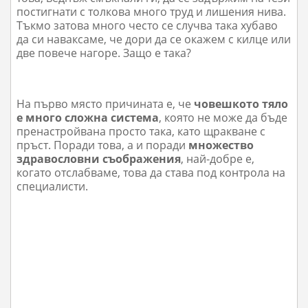
постигнати с толкова много труд и лишения нива.
Тъкмо затова много често се случва така хубаво
да си наваксаме, че дори да се окажем с килце или
две повече нагоре. Защо е така?
На първо място причината е, че
човешкото тяло
е много сложна система
, която не може да бъде
пренастройвана просто така, като щракване с
пръст. Поради това, а и поради
множество
здравословни съображения
, най-добре е,
когато отслабваме, това да става под контрола на
специалисти.