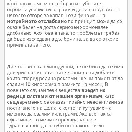
като наваксаме много бързо изгубените с
огромни усилия килограми и дори натрупаме по
няколко отгоре за капак. Този феномен на
нетрайното отслабване
по принцип може да се
окаже белег на доста сериозен хормонален
дисбаланс. Ако това е така, то проблемът трябва
да бъде изследван в дълбочина, за да се открие
причината за него.
Диетолозите са единодушни, че не бива да се има
доверие на синтетичните хранителни добавки,
които според редица реклами, ще ни помогнат да
свалим 10 килограма в рамките на месец. В
повечето случаи тези вещества
вредят на
редица системи от нашия организъм
, като
същевременно се оказват крайно неефективни за
постигането на целта, с която ги купуваме – а
именно, да свалим килограми. Ако все пак са
ефективни, то имайте предвид, че не е
здравословно да се губи по толкова тегло
наведнъж. Ако темпото се задържи, определено