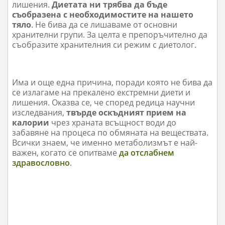
лишения.
Диетата ни трябва да бъде
съобразена с необходимостите на нашето
тяло
. Не бива да се лишаваме от основни
хранителни групи. За целта е препоръчително да
съобразите хранителния си режим с диетолог.
Има и още една причина, поради която не бива да
се излагаме на прекалено екстремни диети и
лишения. Оказва се, че според редица научни
изследвания,
твърде оскъдният прием на
калории
чрез храната всъщност води до
забавяне на процеса по обмяната на веществата.
Всички знаем, че именно метаболизмът е най-
важен, когато се опитваме
да отслабнем
здравословно
.