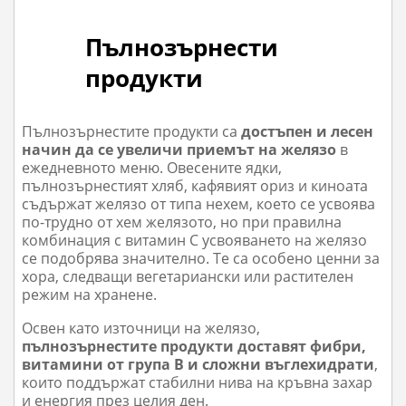
Пълнозърнести
продукти
Пълнозърнестите продукти са
достъпен и лесен
начин да се увеличи приемът на желязо
в
ежедневното меню. Овесените ядки,
пълнозърнестият хляб, кафявият ориз и киноата
съдържат желязо от типа нехем, което се усвоява
по-трудно от хем желязото, но при правилна
комбинация с витамин С усвояването на желязо
се подобрява значително. Те са особено ценни за
хора, следващи вегетариански или растителен
режим на хранене.
Освен като източници на желязо,
пълнозърнестите продукти доставят фибри,
витамини от група В и сложни въглехидрати
,
които поддържат стабилни нива на кръвна захар
и енергия през целия ден.