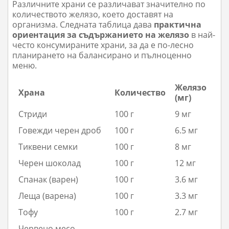
Различните храни се различават значително по
количеството желязо, което доставят на
организма. Следната таблица дава
практична
ориентация за съдържанието на желязо
в най-
често консумираните храни, за да е по-лесно
планирането на балансирано и пълноценно
меню.
Желязо
Храна
Количество
(мг)
Стриди
100 г
9 мг
Говежди черен дроб
100 г
6.5 мг
Тиквени семки
100 г
8 мг
Черен шоколад
100 г
12 мг
Спанак (варен)
100 г
3.6 мг
Леща (варена)
100 г
3.3 мг
Тофу
100 г
2.7 мг
Червено месо