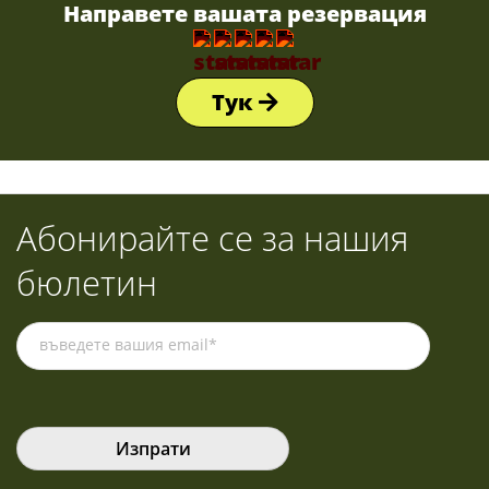
Направете вашата резервация
Тук
Абонирайте се за нашия
бюлетин
Please leave this field empty.
Please leave this field empty.
Please leave this field empty.