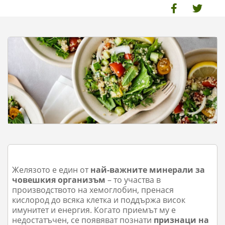
Желязото е един от
най-важните минерали за
човешкия организъм
– то участва в
производството на хемоглобин, пренася
кислород до всяка клетка и поддържа висок
имунитет и енергия. Когато приемът му е
недостатъчен, се появяват познати
признаци на