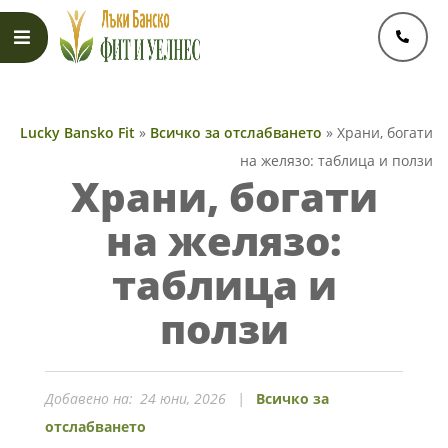
Skip
to
content
Primary
Navigation
Lucky Bansko Fit
»
Всичко за отслабването
»
Храни, богати
Menu
на желязо: таблица и ползи
Храни, богати
на желязо:
таблица и
ползи
Добавено на:
24 юни, 2026
Всичко за
отслабването