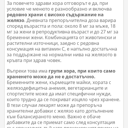
За повечето здрави хора отговорът е да, при
условие че менюто е разнообразно и включва
редовно храни с високо съдържание на
желязо
. Дневната препоръчителна доза варира
според възрастта и пола: около 8 мг за мъже, 18
мг за жени в репродуктивна възраст и до 27 мг за
бременни жени. Комбинацията от животински и
растителни източници, заедно с редовна
консумация на витамин С, е напълно достатъчна
за поддържане на нормални нива на желязото в
кръвта при здрав човек.
Въпреки това има
групи хора, при които само
храненето може да не е достатъчно.
Бременните жени, кърмещите майки, хората с
желязодефицитна анемия, вегетарианците и
спортистите може да имат специфични нужди,
които трудно да се покриват изцяло чрез хранене.
В тези случаи лекарят може да препоръча
хранителни добавки с желязо като допълнение
към балансираното меню. Важно е обаче
добавките да се приемат само след консултация
със специалист, тъй като прекомерният прием на