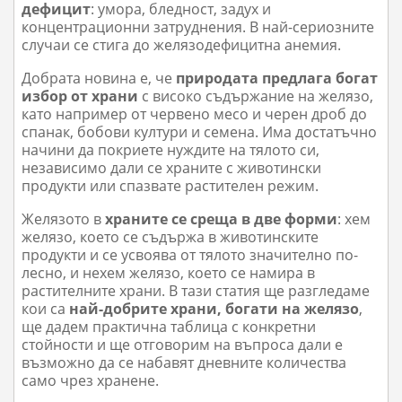
дефицит
: умора, бледност, задух и
концентрационни затруднения. В най-сериозните
случаи се стига до желязодефицитна анемия.
Добрата новина е, че
природата предлага богат
избор от храни
с високо съдържание на желязо,
като например от червено месо и черен дроб до
спанак, бобови култури и семена. Има достатъчно
начини да покриете нуждите на тялото си,
независимо дали се храните с животински
продукти или спазвате растителен режим.
Желязото в
храните се среща в две форми
: хем
желязо, което се съдържа в животинските
продукти и се усвоява от тялото значително по-
лесно, и нехем желязо, което се намира в
растителните храни. В тази статия ще разгледаме
кои са
най-добрите храни, богати на желязо
,
ще дадем практична таблица с конкретни
стойности и ще отговорим на въпроса дали е
възможно да се набавят дневните количества
само чрез хранене.