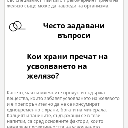
желязо също може да навреди на организма.
Често задавани
въпроси
Кои храни пречат на
усвояването на
желязо?
Кафето, чаят и млечните продукти съдържат
вещества, които забавят усвояването на желязото
и е препоръчително да не се консумират
едновременно с храни, богати на минерала.
Калцият и танините, съдържащи се в тези
напитки, са сред основните фактори, които
намаляват ефективността на усвояването.