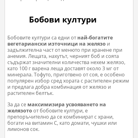
Бобови култури
Бобовите култури са едни от
най-богатите
вегетариански източници на желязо
и
задължителна част от менюто при хранене при
анемия. Лещата, нахутът, черният боб и соята
съдържат значителни количества нехем желязо,
като 100 г варена леща доставят около 3 мг от
минерала. Тофуто, приготвено от соя, е особено
популярен избор сред хората с растителен режим
и предлага добра комбинация от желязо и
растителен белтък.
За да се
максимизира усвояването на
желязото
от бобовите култури, е
препоръчително да се комбинират с храни,
богати на витамин С, като домати, чушки или
лимонов сок.