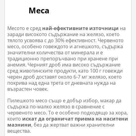
Меса
Месото е сред
най-ефективните източници
на
заради високото съдържание на желязо, което
тялото усвоява с до 30% ефективност. Червеното
месо, особено говеждото и агнешкото, съдържа
значителни количества от минерала и е
традиционно препоръчвано при хранене при
анемия. Черният дроб има високо съдържание
сред животинските продукти, като 100 г говежди
черен дроб доставят около 6-7 мг желязо, което
покрива над една трета от дневната нужда на
възрастен човек.
Пилешкото месо също е добър избор, макар да
съдържа по-малко желязо в сравнение с
червеното месо. То е особено подходящо за хора,
които
искат да ограничат приема на наситени
мазнини
, без да жертват важни хранителни
вещества.