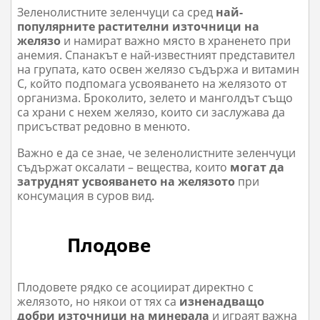
Зеленолистните зеленчуци са сред
най-
популярните растителни източници на
желязо
и намират важно място в храненето при
анемия. Спанакът е най-известният представител
на групата, като освен желязо съдържа и витамин
С, който подпомага усвояването на желязото от
организма. Броколито, зелето и манголдът също
са храни с нехем желязо, които си заслужава да
присъстват редовно в менюто.
Важно е да се знае, че зеленолистните зеленчуци
съдържат оксалати – вещества, които
могат да
затруднят усвояването на желязото
при
консумация в суров вид.
Плодове
Плодовете рядко се асоциират директно с
желязото, но някои от тях са
изненадващо
добри източници на минерала
и играят важна