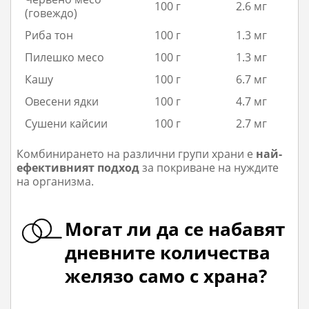
100 г
2.6 мг
(говеждо)
Риба тон
100 г
1.3 мг
Пилешко месо
100 г
1.3 мг
Кашу
100 г
6.7 мг
Овесени ядки
100 г
4.7 мг
Сушени кайсии
100 г
2.7 мг
Комбинирането на различни групи храни е
най-
ефективният подход
за покриване на нуждите
на организма.
Могат ли да се набавят
дневните количества
желязо само с храна?