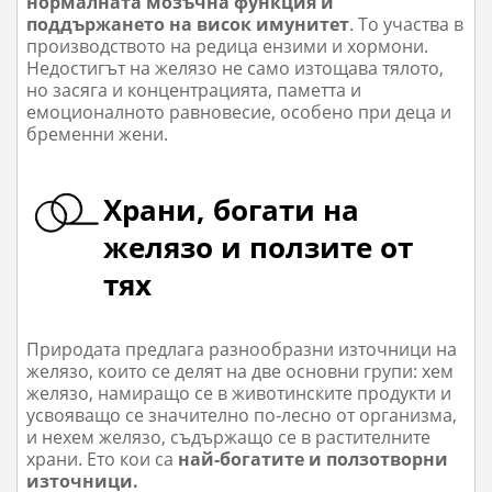
нормалната мозъчна функция и
поддържането на висок имунитет
. То участва в
производството на редица ензими и хормони.
Недостигът на желязо не само изтощава тялото,
но засяга и концентрацията, паметта и
емоционалното равновесие, особено при деца и
бременни жени.
Храни, богати на
желязо и ползите от
тях
Природата предлага разнообразни източници на
желязо, които се делят на две основни групи: хем
желязо, намиращо се в животинските продукти и
усвояващо се значително по-лесно от организма,
и нехем желязо, съдържащо се в растителните
храни. Ето кои са
най-богатите и ползотворни
източници.