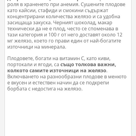
роля в храненето при анемия. Сушените плодове
като кайсии, стафиди и смокини съдържат
концентрирани количества желязо и са удобна
засищаща закуска. Черният шоколад, макар
технически да не е плод, често се споменава в
тази категория и 100 г от него доставят около 12
мг желязо, което го прави един от най-богатите
източници на минерала.
Плодовете, богати на витамин С, като киви,
портокали и ягоди, са
също толкова важни,
колкото самите източници на желязо
.
Включването на разнообразни плодове в менюто
е вкусен и естествен начин да се подкрепи
борбата с недостига на желязо.