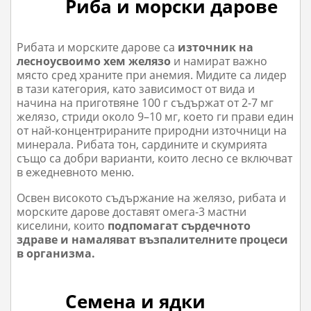
Риба и морски дарове
Рибата и морските дарове са
източник на
лесноусвоимо хем желязо
и намират важно
място сред храните при анемия. Мидите са лидер
в тази категория, като зависимост от вида и
начина на приготвяне 100 г съдържат от 2-7 мг
желязо, стриди около 9–10 мг, което ги прави един
от най-концентрираните природни източници на
минерала. Рибата тон, сардините и скумрията
също са добри варианти, които лесно се включват
в ежедневното меню.
Освен високото съдържание на желязо, рибата и
морските дарове доставят омега-3 мастни
киселини, които
подпомагат сърдечното
здраве и намаляват възпалителните процеси
в организма.
Семена и ядки