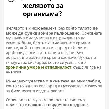
желязото за
организма?
Желязото е микроелемент, без който
тялото не
може да функционира пълноценно
. Основната
му задача е да участва в изграждането на
хемоглобина, белтъкът в червените кръвни
клетки, който пренася кислород от белите
дробове до всички тъкани и органи. Без
достатъчно желязо в кръвта клетките буквално
гладуват за кислород, което се усеща като
хронична умора и отпадналост
, също липса на
енергия.
Минералът
участва и в синтеза на миоглобин
,
който съхранява кислород в мускулите и е ключов
за физическата издръжливост.
Освен ролята му в кръвоносната система,
желязото е
важно за сърдечното здраве,