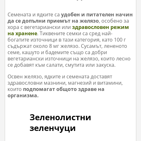
Семената и ядките са
удобен и питателен начин
да се допълни приемът на желязо
, особено за
хора с вегетариански или
здравословен режим
на хранене
. Тиквените семки са сред най-
богатите източници в тази категория, като 100 г
съдържат около 8 мг желязо. Сусамът, лененото
семе, кашуто и бадемите също са добри
вегетариански източници на желязо, които лесно
се добавят към салати, смутита или закуска.
Освен желязо, ядките и семената доставят
здравословни мазнини, магнезий и витамини,
които
подпомагат общото здраве на
организма.
Зеленолистни
зеленчуци