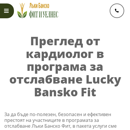
Skip
to
content
Primary
Navigation
Преглед от
Menu
кардиолог в
програма за
отслабване Lucky
Bansko Fit
За да бъде по-полезен, безопасен и ефективен
престоят на участниците в програмата за
отслабване Лъки Банско Фит, в пакета услуги сме