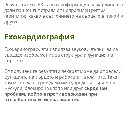
Резултатите от ЕКГ дават информация на кардиолога
дали пациентът страда от неправилен ритъм
(аритмия), какво е състоянието на сърцето в покой и
други.
Ехокардиография
Ехокардиографията използва звукови вълни, за да
създаде изображение за структура и функция на
сърцето.
От получените резултати лекарят може да определи
функцията на сърцето и работата на клапите. Така
той може да открие дали има увредени сърдечни
мускули, блокирана клапа или друг
сърдечен
проблем, който е противопоказен при
отслабване и изисква лечение
.