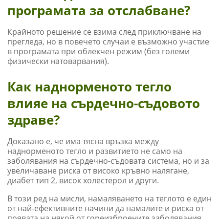
програмата за отслабване?
Крайното решение се взима след приключване на
прегледа, но в повечето случаи е възможно участие
в програмата при облекчен режим (без големи
физически натоварвания).
Как наднорменото тегло
влияе на сърдечно-съдовото
здраве?
Доказано е, че има тясна връзка между
наднорменото тегло и развитието не само на
заболявания на сърдечно-съдовата система, но и за
увеличаване риска от високо кръвно налягане,
диабет тип 2, висок холестерол и други.
В този ред на мисли, намаляването на теглото е един
от най-ефективните начини да намалите и риска от
появата на някой от гореизброените заболявания.