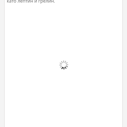
като лептин и грелин.