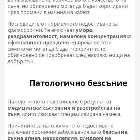
съня, но обикновено могат да бъдат коригирани
чрез промени в начина на живот.
Последиците от нормалното недоспиване са
краткосрочни. Те включват
умора,
раздразнителност, намалена концентрация и
ефективност през деня
. Въпреки че тези
симптоми могат да бъдат неприятни, те
обикновено се подобряват след няколко нощи на
добър сън.
Патологично безсъние
Патологичното недоспиване е резултат от
медицински състояния и разстройства на
съня
, които изискват специализирана намеса.
Причините за патологичното недоспиване
включват хронични заболявания като
безсъние,
сънна апнея, нарколепсия, синдром на