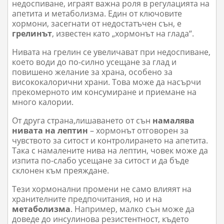
недоспиване, играят важна роля в регулацията на
апетита и метаболизма. Един от ключовите
хормони, засегнати от недостатъчен сън, е
грелинът
, известен като „хормонът на глада“.
Нивата на грелин се увеличават при недоспиване,
което води до по-силно усещане за глад и
повишено желание за храна, особено за
висококалорични храни. Това може да насърчи
прекомерното им консумиране и приемане на
много калории.
От друга страна,лишаването от сън
намалява
нивата на лептин
– хормонът отговорен за
чувството за ситост и контролирането на апетита.
Така с намалените нива на лептин, човек може да
изпита по-слабо усещане за ситост и да бъде
склонен към преяждане.
Тези хормонални промени не само влияят на
хранителните предпочитания, но и на
метаболизма
. Например, малко сън може да
доведе до инсулинова резистентност, където