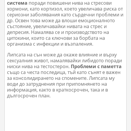
система
поради повишени нива на стресови
хормони, като кортизол, което увеличава риска от
сериозни заболявания като сърдечни проблеми и
др. Освен това може да влоши емоционалното
състояние, увеличавайки нивата на стрес и
депресия. Намалява се и производството на
цитокини, които са ключови за борбата на
организма с инфекции и възпаления.
Липсата на сън може да окаже влияние и върху
сексуалния живот, намалявайки либидото поради
ниски нива на тестостерон.
Проблеми с паметта
също са честа последица, тъй като сънят е важен
за консолидирането на спомените. Липсата му
води до затруднения при припомнянето на
информация, както в краткосрочен, така и в
дългосрочен план.