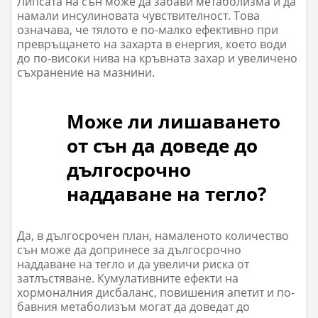
Липсата на сън може да забави метаболизма и да
намали инсулиновата чувствителност. Това
означава, че тялото е по-малко ефективно при
превръщането на захарта в енергия, което води
до по-високи нива на кръвната захар и увеличено
съхранение на мазнини.
Може ли лишаването
от сън да доведе до
дългосрочно
наддаване на тегло?
Да, в дългосрочен план, намаленото количество
сън може да допринесе за дългосрочно
наддаване на тегло и да увеличи риска от
затлъстяване. Кумулативните ефекти на
хормоналния дисбаланс, повишения апетит и по-
бавния метаболизъм могат да доведат до