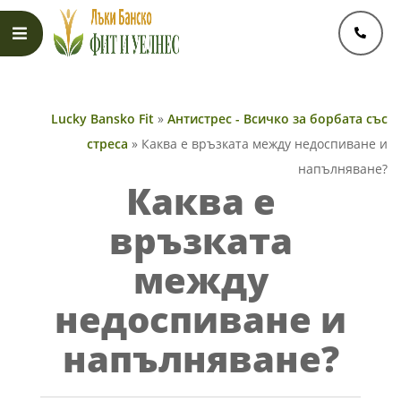
Skip
to
content
Primary
Navigation
Lucky Bansko Fit
»
Антистрес - Всичко за борбата със
Menu
стреса
»
Каква е връзката между недоспиване и
напълняване?
Каква е
връзката
между
недоспиване и
напълняване?