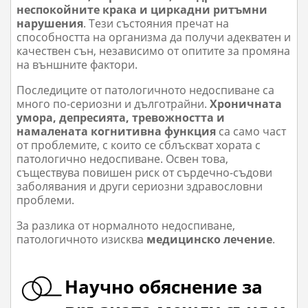
неспокойните крака и циркадни ритъмни
нарушения
. Тези състояния пречат на
способността на организма да получи адекватен и
качествен сън, независимо от опитите за промяна
на външните фактори.
Последиците от патологичното недоспиване са
много по-сериозни и дълготрайни.
Хроничната
умора, депресията, тревожността и
намалената когнитивна функция
са само част
от проблемите, с които се сблъскват хората с
патологично недоспиване. Освен това,
съществува повишен риск от сърдечно-съдови
заболявания и други сериозни здравословни
проблеми.
За разлика от нормалното недоспиване,
патологичното изисква
медицинско лечение
.
Научно обяснение за