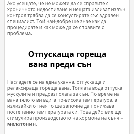
Ако усещате, че не можеte да се справите с
хроничното недоспиване и нещата излизат извън
контрол трябва да се консултирате със здравен
специалист. Той най-добре ще знае как да
процедирате и как може да се справите с
проблема.
Отпускаща гореща
вана преди сън
Насладете се на една уханна, отпускаща и
релаксираща гореща вана. Топлата вода отпуска
мускулите и предразполага за сън. По време на
вана тялото ви вдига по-висока температура, а
излизайки от нея то ще започне да понижава
постепенно температурата си. Това действие ще
стимулира производството на хормона на съня –
мелатонин
.