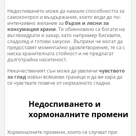
Недоспиването може да намали способността за
самоконтрол и въздържание, което води до по-
интензивно желание за
бързи и лесни за
консумация храни
. Те обикновено са богати на
въглехидрати и захар, като например бисквити,
сладолед и готови закуски. Въпреки че могат да
предоставят моментално удовлетворение, те са с
ниска хранителната стойност и не предлагат
дълготрайна наситеност.
Некачественият сън може да увеличи
чувството
за глад
извън всякакви граници и да ви кара да
се чувствате повече от нормалното гладни.
Недоспиването и
хормоналните промени
Хормоналните промени, които се случват при