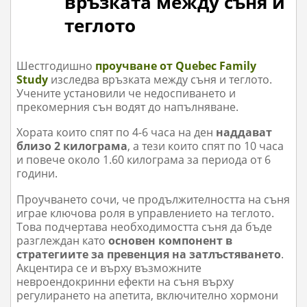
връзката между съня и
теглото
Шестгодишно
проучване от Quebec Family
Study
изследва връзката между съня и теглото.
Учените установили че недоспиването и
прекомерния сън водят до напълняване.
Хората които спят по 4-6 часа на ден
наддават
близо 2 килограма
, а тези които спят по 10 часа
и повече около 1.60 килограма за периода от 6
години.
Проучването сочи, че продължителността на съня
играе ключова роля в управлението на теглото.
Това подчертава необходимостта съня да бъде
разглеждан като
основен компонент в
стратегиите за превенция на затлъстяването
.
Акцентира се и върху възможните
невроендокринни ефекти на съня върху
регулирането на апетита, включително хормони