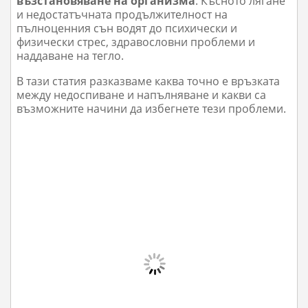
възстановяване на организма
. Късното лягане
и недостатъчната продължителност на
пълноценния сън водят до психически и
физически стрес, здравословни проблеми и
наддаване на тегло.
В тази статия разказваме каква точно е връзката
между недоспиване и напълняване и какви са
възможните начини да избегнете тези проблеми.