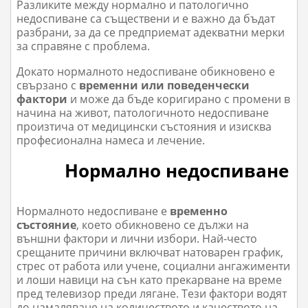
Разликите между нормално и патологично
недоспиване са съществени и е важно да бъдат
разбрани, за да се предприемат адекватни мерки
за справяне с проблема.
Докато нормалното недоспиване обикновено е
свързано с
временни или поведенчески
фактори
и може да бъде коригирано с промени в
начина на живот, патологичното недоспиване
произтича от медицински състояния и изисква
професионална намеса и лечение.
Нормално недоспиване
Нормалното недоспиване е
временно
състояние
, което обикновено се дължи на
външни фактори и лични избори. Най-често
срещаните причини включват натоварен график,
стрес от работа или учене, социални ангажименти
и лоши навици на сън като прекарване на време
пред телевизор преди лягане. Тези фактори водят
до намаляване на количеството и качеството на