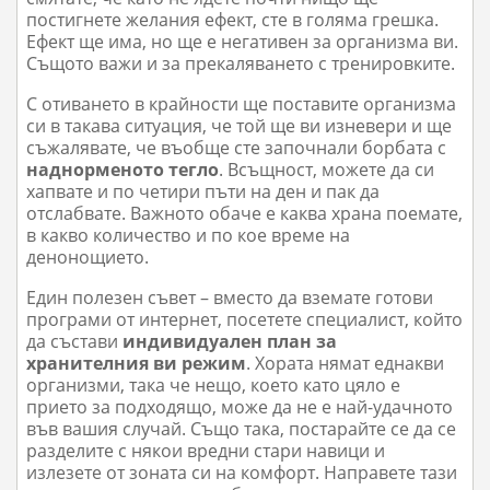
постигнете желания ефект, сте в голяма грешка.
Ефект ще има, но ще е негативен за организма ви.
Същото важи и за прекаляването с тренировките.
С отиването в крайности ще поставите организма
си в такава ситуация, че той ще ви изневери и ще
съжалявате, че въобще сте започнали борбата с
наднорменото тегло
. Всъщност, можете да си
хапвате и по четири пъти на ден и пак да
отслабвате. Важното обаче е каква храна поемате,
в какво количество и по кое време на
денонощието.
Един полезен съвет – вместо да вземате готови
програми от интернет, посетете специалист, който
да състави
индивидуален план за
хранителния ви режим
. Хората нямат еднакви
организми, така че нещо, което като цяло е
прието за подходящо, може да не е най-удачното
във вашия случай. Също така, постарайте се да се
разделите с някои вредни стари навици и
излезете от зоната си на комфорт. Направете тази