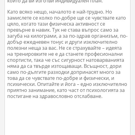
който да ви изготви индивидуален план.
Като всяко нещо, началото е най-трудно. Но
замислете се колко по-добре ще се чувствате като
цяло, когато тази физическа активност се
превърне в навик. Тук не става въпрос само за
загуба на килограми, а за по-здрав организъм, по-
добър ежедневен тонус и други изключително
полезни неща за вас. Не се страхувайте – идеята
на тренировките не е да станете професионални
спортисти, така че със сигурност натоварванията
няма да са твърде изтощаващи. Всъщност, дори
само по-дългите разходки допринасят много за
това да се чувствате по-добре и физически, и
психически. Опитайте и йога – едно изключително
приятно занимание, като част от психологията за
постигане на здравословно отслабване.