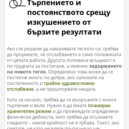
Търпението и
постоянството срещу
изкушението от
бързите резултати
Ако сте решили да намалявате теглото си, трябва
да проумеете, че отслабването е само половината
от цялата работа. Другата половина всъщност е
по-трудната за постигане, а именно
задържането
на новото тегло
. Определено това може да се
постигне много по-добре, ако заложите на
постепенното и
трайно здравословно
отслабване
, а не пришпорвате нещата.
Като за начало, трябва да се въоръжите с много
търпение и воля. Нужно е да имате
планиран
хранителен режим
и да провеждате определени
физически дейности, като трябва да осъзнаете
следното – никоя крайност не е хубава. Тоест, ако
смятате, че като не ядете почти нищо ще