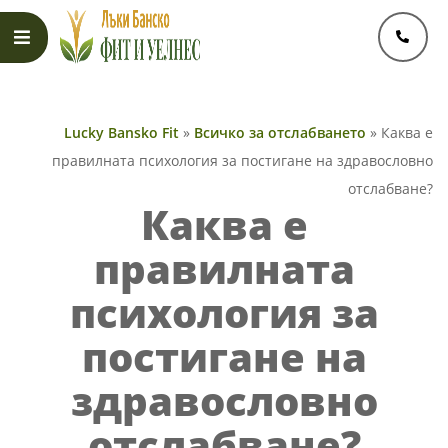
Skip
to
content
Primary
Navigation
Lucky Bansko Fit
»
Всичко за отслабването
»
Каква е
Menu
правилната психология за постигане на здравословно
отслабване?
Каква е
правилната
психология за
постигане на
здравословно
отслабване?