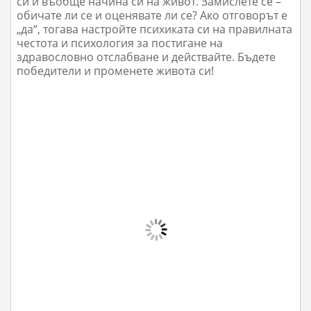
си и въобще начина си на живот. Замислете се –
обичате ли се и оценявате ли се? Ако отговорът е
„да“, тогава настройте психиката си на правилната
честота и психология за постигане на
здравословно отслабване и действайте. Бъдете
победители и променете живота си!