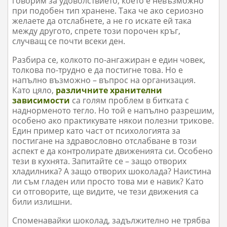
говорим за удоволствието, което е невъзможно
при подобен тип хранене. Така че ако сериозно
желаете да отслабнете, а не го искате ей така
между другото, спрете този порочен кръг,
случващ се почти всеки ден.
Разбира се, колкото по-ангажиран е един човек,
толкова по-трудно е да постигне това. Но е
напълно възможно – въпрос на организация.
Като цяло,
различните хранителни
зависимости
са голям проблем в битката с
наднорменото тегло. Но той е напълно разрешим,
особено ако практикувате някои полезни трикове.
Един пример като част от психологията за
постигане на здравословно отслабване в този
аспект е да контролирате движенията си. Особено
тези в кухнята. Запитайте се – защо отворих
хладилника? А защо отворих шоколада? Наистина
ли съм гладен или просто това ми е навик? Като
си отговорите, ще видите, че тези движения са
били излишни.
Споменавайки шоколад, задължително не трябва