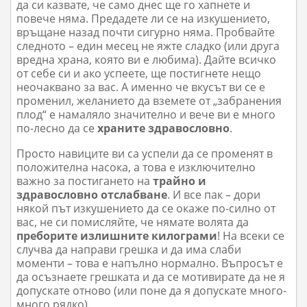
да си казвате, че само днес ще го хапнете и
повече няма. Предадете ли се на изкушението,
връщане назад почти сигурно няма. Пробвайте
следното – един месец не яжте сладко (или друга
вредна храна, която ви е любима). Дайте всичко
от себе си и ако успеете, ще постигнете нещо
неочаквано за вас. А именно че вкусът ви се е
променил, желанието да вземете от „забранения
плод“ е намаляло значително и вече ви е много
по-лесно да се
храните здравословно
.
Просто навиците ви са успели да се променят в
положителна насока, а това е изключително
важно за постигането на
трайно и
здравословно отслабване
. И все пак – дори
някой път изкушението да се окаже по-силно от
вас, не си помисляйте, че нямате волята да
преборите излишните килограми
! На всеки се
случва да направи грешка и да има слаби
моменти – това е напълно нормално. Въпросът е
да осъзнаете грешката и да се мотивирате да не я
допускате отново (или поне да я допускате много-
много рядко).