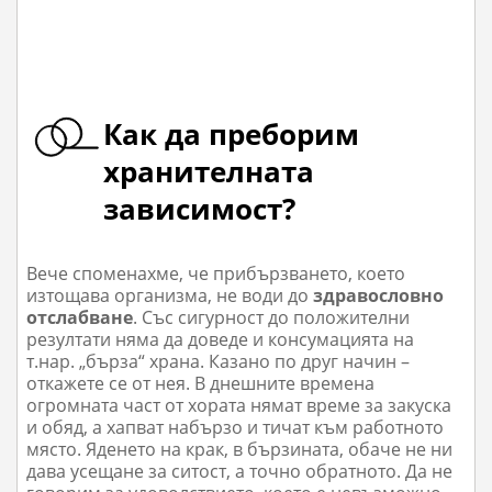
Как да преборим
хранителната
зависимост?
Вече споменахме, че прибързването, което
изтощава организма, не води до
здравословно
отслабване
. Със сигурност до положителни
резултати няма да доведе и консумацията на
т.нар. „бърза“ храна. Казано по друг начин –
откажете се от нея. В днешните времена
огромната част от хората нямат време за закуска
и обяд, а хапват набързо и тичат към работното
място. Яденето на крак, в бързината, обаче не ни
дава усещане за ситост, а точно обратното. Да не