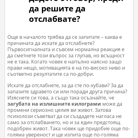
да решите да
отслабвате?
Още в началото трябва да се запитате – каква е
причината да искате да отслабнете?
Първосигналната и съвсем нормална реакция е
да сметнете този въпрос за глупав, но всъщност
не е така. Когато човек е напълно наясно защо
прави нещо, мотивацията е на по-високо ниво и
съответно резултатите са по-добри.
Искате да отслабнете, за да сте по-хубави? За да
запазите здравето си или поради друга причина?
Изяснете си това, а също така осъзнайте, че
загубата на излишните килограми
може да
промени сериозно целия ви живот. Затова
психолози съветват да си създадете нагласа не
само за отслабването, но и за един предстоящ
подобрен живот. Така човек ще придобие още по-
голяма увереност и ще изпита още по-голяма