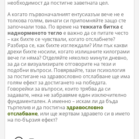
необходимост да постигне заветната цел.
А когато първоначалният ентусиазъм вече не е
толкова голям, винаги си припомняйте защо сте
започнали това. По време на
тежката битка с
наднорменото тегло
е важно да се питате често
– как бихте се чувствали, когато отслабнете?
Разбира се, как бихте изглеждали? Или пък какви
дрехи бихте носили, когато излишните килограми
вече ги няма? Отделяйте няколко минути дневно,
за да си визуализирате отговорите на тези и
подобни въпроси. Повярвайте, тази психология
за постигане на здравословно отслабване ще има
голям ефект за достигането на победата.
Говорейки за въпроси, които трябва да си
задавате, нека не забравяме един изключително
фундаментален. А именно – искам ли да бъда
търпелив и да постигна
здравословно
отслабване
, или ще жертвам здравето си в името
на по-бързия ефект?