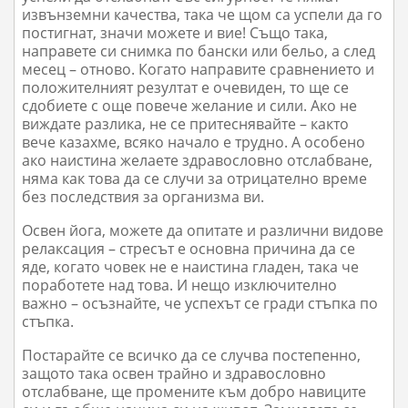
извънземни качества, така че щом са успели да го
постигнат, значи можете и вие! Също така,
направете си снимка по бански или бельо, а след
месец – отново. Когато направите сравнението и
положителният резултат е очевиден, то ще се
сдобиете с още повече желание и сили. Ако не
виждате разлика, не се притеснявайте – както
вече казахме, всяко начало е трудно. А особено
ако наистина желаете здравословно отслабване,
няма как това да се случи за отрицателно време
без последствия за организма ви.
Освен йога, можете да опитате и различни видове
релаксация – стресът е основна причина да се
яде, когато човек не е наистина гладен, така че
поработете над това. И нещо изключително
важно – осъзнайте, че успехът се гради стъпка по
стъпка.
Постарайте се всичко да се случва постепенно,
защото така освен трайно и здравословно
отслабване, ще промените към добро навиците