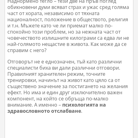
Наднормено тегло – тези две на пръв поглед
обикновени думи всяват страх и ужас сред голяма
част от хората, независимо от тяхната
националност, положение в обществото, религия
и т.н. Мъжете като че ли приемат малко по-
спокойно този проблем, но за нежната част от
човечеството излишните килограми са едва ли не
най-голямото нещастие в живота. Как може да се
справим с него?
Отговорът не е еднозначен, тъй като различни
специалисти биха ви дали различни отговори.
Правилният хранителен режим, точните
тренировки, начинът на живот като цяло са от
съществено значение за постигането на желания
ефект. Но има и един друг изключително важен
компонент, на който се обръща по-малко
внимание. А именно –
психологията на
здравословното отслабване
.