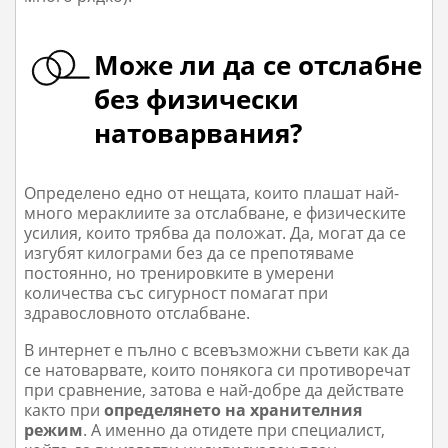
Може ли да се отслабне
без физически
натоварвания?
Определено едно от нещата, които плашат най-
много мераклиите за отслабване, е физическите
усилия, които трябва да положат. Да, могат да се
изгубят килограми без да се препотяваме
постоянно, но тренировките в умерени
количества със сигурност помагат при
здравословното отслабване.
В интернет е пълно с всевъзможни съвети как да
се натоварвате, които понякога си противоречат
при сравнение, затова е най-добре да действате
както при
определянето на хранителния
режим
. А именно да отидете при специалист,