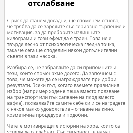
отслабване
С риск да станем досадни, ще споменем отново,
че трябва да се заредите със сериозно търпение и
мотивация, за да преборите излишните
килограми и този ефект да е траен. Това не е
твърде лесно от психологическа гледна точка,
така че сега ще споделим някои допълнителни
съвети в тази насока.
Разбира се, не забравяйте да си припомните и
тези, които споменахме досега. Да започнем с
това, че можете да се награждавате при добри
резултати. Всеки път, когато вземете правилния
избор (например ходене пеша вместо ползване
на транспорт или пък хапване на плод вместо
вафла), похвалвайте самите себе си и се наградете
с някое малко удоволствие – отиване на кино,
козметична процедура и подобни.
Четете мотивиращите истории на хора, които са
успели да отслабнат. Със сигурност те нямат