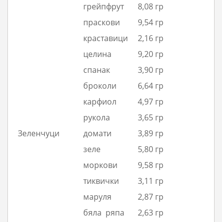
грейпфрут
8,08 гр
праскови
9,54 гр
краставици
2,16 гр
целина
9,20 гр
спанак
3,90 гр
броколи
6,64 гр
карфиол
4,97 гр
рукола
3,65 гр
Зеленчуци
домати
3,89 гр
зеле
5,80 гр
моркови
9,58 гр
тиквички
3,11 гр
маруля
2,87 гр
бяла ряпа
2,63 гр