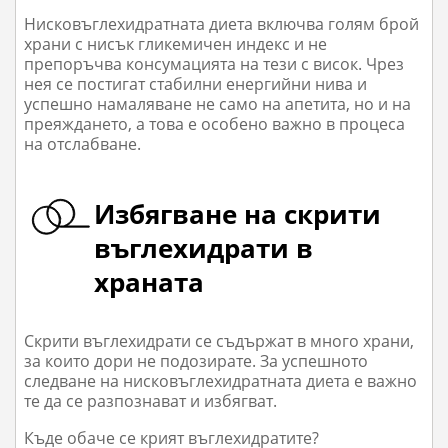
Нисковъглехидратната диета включва голям брой
храни с нисък гликемичен индекс и не
препоръчва консумацията на тези с висок. Чрез
нея се постигат стабилни енергийни нива и
успешно намаляване не само на апетита, но и на
преяждането, а това е особено важно в процеса
на отслабване.
Избягване на скрити
въглехидрати в
храната
Скрити въглехидрати се съдържат в много храни,
за които дори не подозирате. За успешното
следване на нисковъглехидратната диета е важно
те да се разпознават и избягват.
Къде обаче се крият въглехидратите?