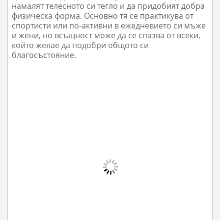
намалят телесното си тегло и да придобият добра
физическа форма. Основно тя се практикува от
спортисти или по-активни в ежедневието си мъже
и жени, но всъщност може да се спазва от всеки,
който желае да подобри общото си
благосъстояние.