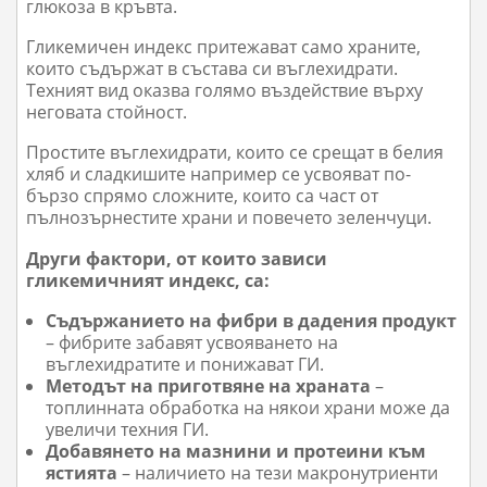
глюкоза в кръвта.
Гликемичен индекс притежават само храните,
които съдържат в състава си въглехидрати.
Техният вид оказва голямо въздействие върху
неговата стойност.
Простите въглехидрати, които се срещат в белия
хляб и сладкишите например се усвояват по-
бързо спрямо сложните, които са част от
пълнозърнестите храни и повечето зеленчуци.
Други фактори, от които зависи
гликемичният индекс, са:
Съдържанието на фибри в дадения продукт
– фибрите забавят усвояването на
въглехидратите и понижават ГИ.
Методът на приготвяне на храната
–
топлинната обработка на някои храни може да
увеличи техния ГИ.
Добавянето на мазнини и протеини към
ястията
– наличието на тези макронутриенти