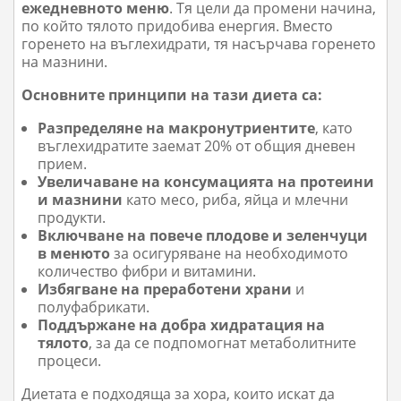
ежедневното меню
. Тя цели да промени начина,
по който тялото придобива енергия. Вместо
горенето на въглехидрати, тя насърчава горенето
на мазнини.
Основните принципи на тази диета са:
Разпределяне на макронутриентите
, като
въглехидратите заемат 20% от общия дневен
прием.
Увеличаване на консумацията на протеини
и мазнини
като месо, риба, яйца и млечни
продукти.
Включване на повече плодове и зеленчуци
в менюто
за осигуряване на необходимото
количество фибри и витамини.
Избягване на преработени храни
и
полуфабрикати.
Поддържане на добра хидратация на
тялото
, за да се подпомогнат метаболитните
процеси.
Диетата е подходяща за хора, които искат да