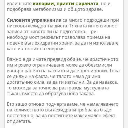
излишните
калории, приети с храната
, но и
подобрява метаболизма и общото здраве.
Силовите упражнения
са много подходящи при
нисковъглехидратна диета. Тяхната интензивност
зависи от нивото ви на подготовка. При
необходимост режимът позволява приема на
повече въглехидратни храни, за да ги използвате
като източник на енергия.
Важно е да имате предвид обаче, че драстичното
им и рязко ограничаване може да обезсмисли
извършването на каквито и да е тренировки. Това
се дължи на факта, че тялото няма да има
достатъчно сила, за да ги изпълни. За да навакса,
то може да започне да разгражда мускулната
тъкан, вместо да образува нова такава.
Ето защо отново подчертаваме, че намаляването
на количеството въглехидрати трябва да бъде
постепенно, за да постигнете максимален ефект
от диетата.