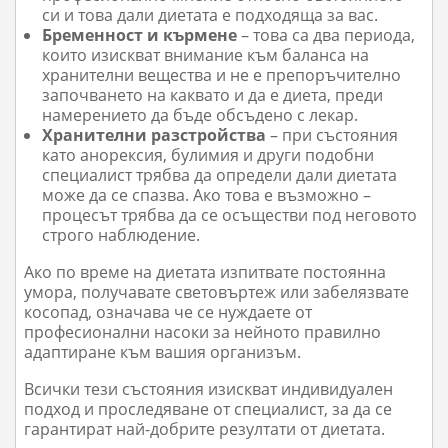
си и това дали диетата е подходяща за вас.
Бременност и кърмене
– това са два периода,
които изискват внимание към баланса на
хранителни вещества и не е препоръчително
започването на каквато и да е диета, преди
намерението да бъде обсъдено с лекар.
Хранителни разстройства
– при състояния
като анорексия, булимия и други подобни
специалист трябва да определи дали диетата
може да се спазва. Ако това е възможно –
процесът трябва да се осъществи под неговото
строго наблюдение.
Ако по време на диетата изпитвате постоянна
умора, получавате световъртеж или забелязвате
косопад, означава че се нуждаете от
професионални насоки за нейното правилно
адаптиране към вашия организъм.
Всички тези състояния изискват индивидуален
подход и проследяване от специалист, за да се
гарантират най-добрите резултати от диетата.