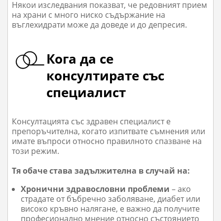
Някои изследвания показват, че редовният прием
на храни с много ниско съдържание на
въглехидрати може да доведе и до депресия.
Кога да се
консултирате със
специалист
Консултацията със здравен специалист е
препоръчителна, когато изпитвате съмнения или
имате въпроси относно правилното спазване на
този режим.
Тя обаче става задължителна в случай на:
Хронични здравословни проблеми
– ако
страдате от бъбречно заболяване, диабет или
високо кръвно налягане, е важно да получите
професионално мнение относно състоянието