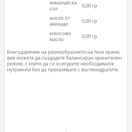
хималайска
0,00 гр
сол
масло от
0,00 гр
авокадо
кокосово
0,00 гр
масло
Благодарение на разнообразието на тези храни,
вие можете да създадете балансиран хранителен
режим, с който да си осигурите необходимите
нутриенти без да прекалявате с въглехидратите.