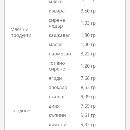
мляко
извара
3,50 гр
сирене
1,33 гр
чедър
Млечни
продукти
кашкавал
1,80 гр
масло
1,00 гр
пармезан
3,22 гр
топено
1,20 гр
сирене
ягоди
7,68 гр
авокадо
8,53 гр
пъпеш
9,09 гр
диня
7,55 гр
Плодове
къпини
9,61 гр
лимони
9,32 гр