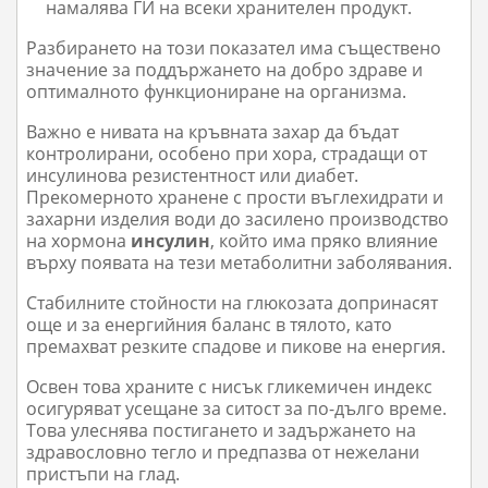
намалява ГИ на всеки хранителен продукт.
Разбирането на този показател има съществено
значение за поддържането на добро здраве и
оптималното функциониране на организма.
Важно е нивата на кръвната захар да бъдат
контролирани, особено при хора, страдащи от
инсулинова резистентност или диабет.
Прекомерното хранене с прости въглехидрати и
захарни изделия води до засилено производство
на хормона
инсулин
, който има пряко влияние
върху появата на тези метаболитни заболявания.
Стабилните стойности на глюкозата допринасят
още и за енергийния баланс в тялото, като
премахват резките спадове и пикове на енергия.
Освен това храните с нисък гликемичен индекс
осигуряват усещане за ситост за по-дълго време.
Това улеснява постигането и задържането на
здравословно тегло и предпазва от нежелани
пристъпи на глад.