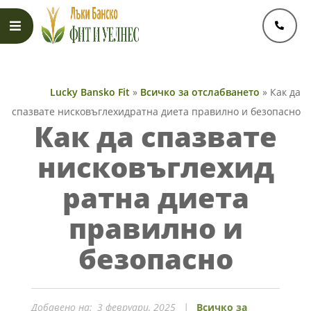
Skip
to
content
Primary
Navigation
Lucky Bansko Fit
»
Всичко за отслабването
»
Как да
Menu
спазвате нисковъглехидратна диета правилно и безопасно
Как да спазвате
нисковъглехид
ратна диета
правилно и
безопасно
Добавено на:
3 февруари, 2025
Всичко за