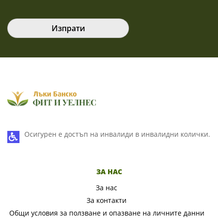
Please leave this field empty.
Please leave this field empty.
Please leave this field empty.
Осигурен е достъп на инвалиди в инвалидни колички.
ЗА НАС
За нас
За контакти
Общи условия за ползване и опазване на личните данни