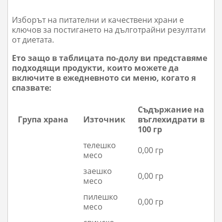
Изборът на питателни и качествени храни е
ключов за постигането на дълготрайни резултати
от диетата.
Ето защо в таблицата по-долу ви представяме
подходящи продукти, които можете да
включите в ежедневното си меню, когато я
спазвате:
Съдържание на
Група храна
Източник
въглехидрати в
100 гр
телешко
0,00 гр
месо
заешко
0,00 гр
месо
пилешко
0,00 гр
месо