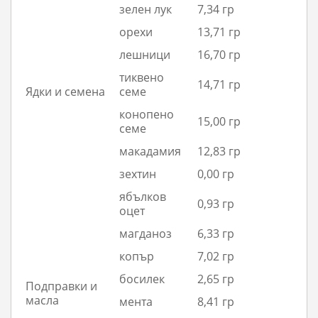
зелен лук
7,34 гр
орехи
13,71 гр
лешници
16,70 гр
тиквено
14,71 гр
Ядки и семена
семе
конопено
15,00 гр
семе
макадамия
12,83 гр
зехтин
0,00 гр
ябълков
0,93 гр
оцет
магданоз
6,33 гр
копър
7,02 гр
босилек
2,65 гр
Подправки и
масла
мента
8,41 гр