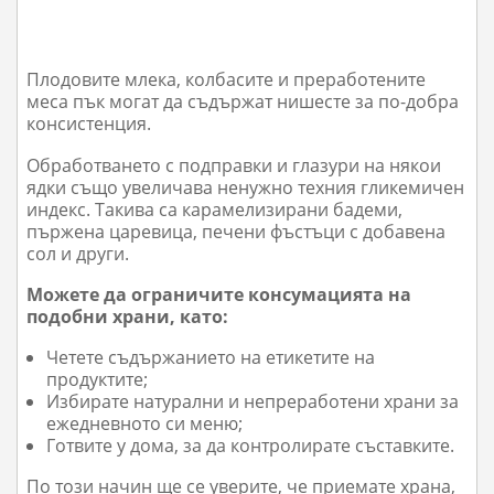
Плодовите млека, колбасите и преработените
меса пък могат да съдържат нишесте за по-добра
консистенция.
Обработването с подправки и глазури на някои
ядки също увеличава ненужно техния гликемичен
индекс. Такива са карамелизирани бадеми,
пържена царевица, печени фъстъци с добавена
сол и други.
Можете да ограничите консумацията на
подобни храни, като:
Четете съдържанието на етикетите на
продуктите;
Избирате натурални и непреработени храни за
ежедневното си меню;
Готвите у дома, за да контролирате съставките.
По този начин ще се уверите, че приемате храна,