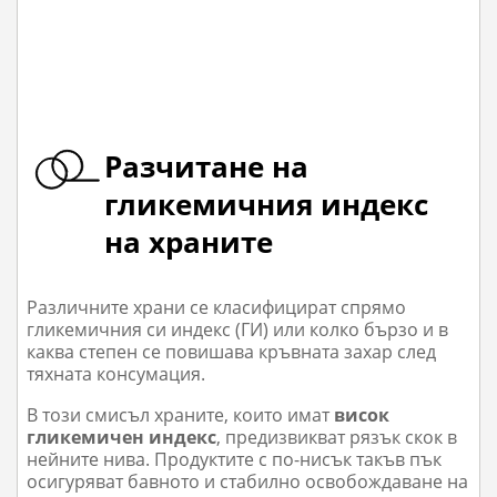
Разчитане на
гликемичния индекс
на храните
Различните храни се класифицират спрямо
гликемичния си индекс (ГИ) или колко бързо и в
каква степен се повишава кръвната захар след
тяхната консумация.
В този смисъл храните, които имат
висок
гликемичен индекс
, предизвикват рязък скок в
нейните нива. Продуктите с по-нисък такъв пък
осигуряват бавното и стабилно освобождаване на