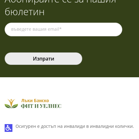
бюлетин
Please leave this field empty.
Please leave this field empty.
Please leave this field empty.
Осигурен е достъп на инвалиди в инвалидни колички.