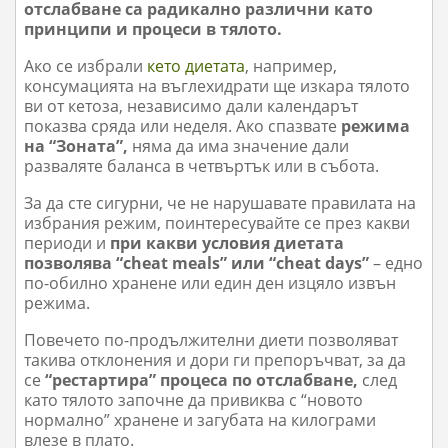
отслабване са радикално различни като
принципи и процеси в тялото.
Ако се избрали
кето диетата
, например,
консумацията на въглехидрати ще изкара тялото
ви от кетоза, независимо дали календарът
показва сряда или неделя. Ако спазвате
режима
на “Зоната”,
няма да има значение дали
разваляте баланса в четвъртък или в събота.
За да сте сигурни, че не нарушавате правилата на
избрания режим, поинтересувайте се през какви
периоди и
при какви условия диетата
позволява “cheat meals” или “cheat days”
– едно
по-обилно хранене или един ден изцяло извън
режима.
Повечето по-продължителни диети позволяват
такива отклонения и дори ги препоръчват, за да
се
“рестартира” процеса по отслабване,
след
като тялото започне да привиква с “новото
нормално” хранене и загубата на килограми
влезе в плато.