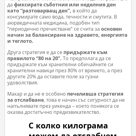
да
фиксирате съботния или неделния ден
като “разтоварващ ден”,
в който да
консумирате само вода, течности и смутита. В
аюрведичната медицина, подобен тип
“периодично пречистване” се счита за
основен
начин за балансиране на здравето, енергията
и теглото.
Друга стратегия е да се
придържате към
правилото “80 на 20”.
То предполага да се
придържате към хранителни обичайните си
хранителни навици през 80% от времето, а през
другите 20% да оставите поле за гузни
удоволствия.
Макар и да не е особено
печеливша стратегия
за отслабване
, това е начин със сигурност да не
напълнявате през уикенда – което понякога се
оказва достатъчно предизвикателство.
С колко килограма
можем да отслабнем