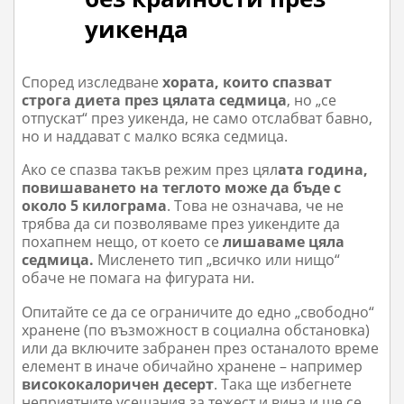
уикенда
Според изследване
хората, които спазват
строга диета през цялата седмица
, но „се
отпускат“ през уикенда, не само отслабват бавно,
но и наддават с малко вс
яка седмица.
Ако се спазва такъв режим през цял
ата година,
повишаването на теглото може да бъде с
около 5 килограма
. Това не означава, че не
трябва да си позволяваме
през уикендите
да
похапнем нещо, от което се
лишаваме цяла
седмица.
Мисленето тип „всичко или нищо“
обаче не помага на фигурата ни.
Опитайте се да се ограничите до едно „свободно“
хранене (по възможност в социална обстановка)
или да включите забранен през останалото време
елемент в иначе обичайно хранене – например
висококалоричен десерт
. Така ще избегнете
неприятните усещания за тежест и вина и ще се