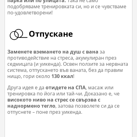
парка или по улицата.
Така не само
подобряваме тренировката си, но и се чувстваме
по-удовлетворени!
Отпускане
Заменете вземането на душ с вана
за
противодействие на стреса, акумулиран през
седмицата (и уикенда). Освен ползите за нервната
система, отпускането във ваната, без да правим
нищо, гори около
130 ккал
!
Друга идея е да
отидете на СПА
, масаж или
тренировка по йога или тай-чи. Доказано е, че
високото ниво на стрес се свързва с
наднормено тегло
, затова позволете си да се
отпуснете – поне през уикенда.