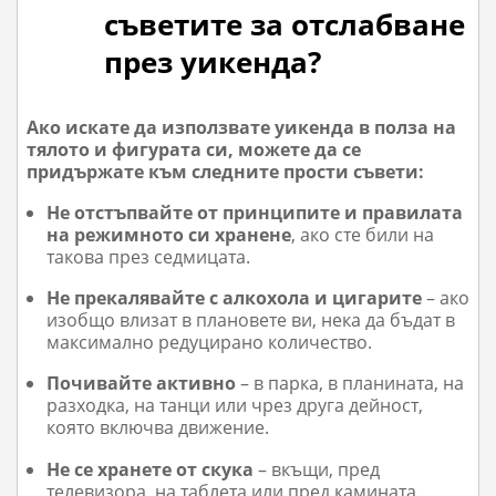
съветите за отслабване
през уикенда?
Ако искате да използвате уикенда в полза на
тялото и фигурата си, можете да се
придържате към следните прости съвети:
Не отстъпвайте от принципите и правилата
на режимното си хранене
, ако сте били на
такова през седмицата.
Не прекалявайте с алкохола и цигарите
– ако
изобщо влизат в плановете ви, нека да бъдат в
максимално редуцирано количество.
Почивайте активно
– в парка, в планината, на
разходка, на танци или чрез друга дейност,
която включва движение.
Не се хранете от скука
– вкъщи, пред
телевизора, на таблета или пред камината.