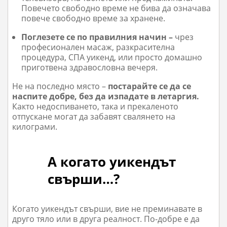
Повечето свободно време не бива да означава
повече свободно време за хранене.
Поглезете се по правилния начин –
чрез
професионален масаж, разкрасителна
процедура, СПА уикенд, или просто домашно
приготвена здравословна вечеря.
Не на последно място –
постарайте се да се
наспите добре, без да изпадате в летаргия.
Както недоспиването, така и прекаленото
отпускане могат да забавят свалянето на
килограми.
А когато уикендът
свърши…?
Когато уикендът свърши, вие не преминавате в
друго тяло или в друга реалност. По-добре е да