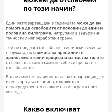
по този начин?
Един разтоварващ ден в седмицата
може да ви
помогне да освободите от половин до един и
половина килограма,
натрупани в задържани
течности и непреработени храни.
Той не предлага отслабване в истинския смисъл
на думата, но
спомага за правилните
храносмилателни процеси и изчиства тялото
от вещества, които сами по себе си пречат на
отслабването.
В този смисъл, значението на разтоварващия ден
е по-скоро дългосрочно, отколкото в
непосредственото сваляне на килограми през
уикенда.
Какво включват