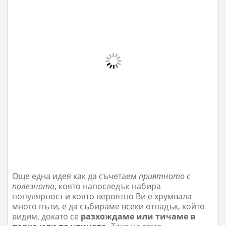
Още една идея как да съчетаем
приятното с
полезното
, която напоследък набира
популярност и която вероятно Ви е хрумвала
много пъти, е да събираме всеки отпадък, който
видим, докато се
разхождаме или тичаме в