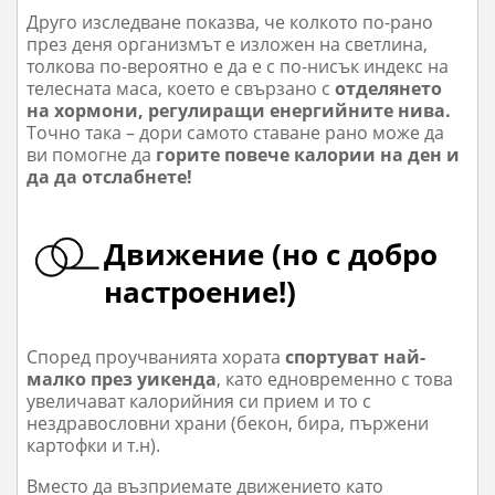
Друго изследване показва, че колкото по-рано
през деня организмът е изложен на светлина,
толкова по-вероятно е да е с по-нисък индекс на
телесната маса, което е свързано с
отделянето
на хормони, регулиращи енергийните нива.
Точно така – дори самото ставане рано може
да
ви помогне да
горите повече калории на ден и
да да отслабнете!
Движение (но с добро
настроение!)
Според проуч
ванията хората
спортуват най-
малко през уикенда
, като едновременно с това
увеличават калорийния си прием и то с
нездравословни храни (бекон, бира, пържени
картофки и т.н).
Вместо да възприемате движението като