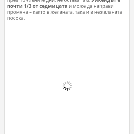
през почивните дни, не остава там.
Уикендът е
почти 1/3 от седмицата
и може да направи
промяна – както в желаната, така и в нежеланата
посока.