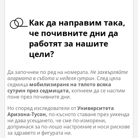
Как да направим така,
че почивните дни да
работят за нашите
цели?
Да започне
м по ред на номерата.
Не захвърляйте
алармата в събота и неделя сутрин
. След цяла
седмица
мобилизиране на тялото всяка
сутрин
през седмицата
,
копнеем да се наспим
поне през почивните дни.
Но според изследователи от
Университета
Аризона-Тусон,
по-късното ставане през уикенда
ни дава усещането, че сме по-изморени,
допринася за по-лошо настроение и носи рискове
за здравето и фигурата ни.