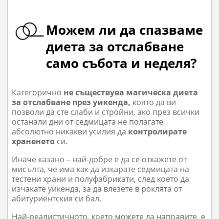
Можем ли да спазваме
диета за отслабване
само събота и неделя?
Категорично
не съществува магическа диета
за
отслабване през уикенда,
която да ви
позволи да сте слаби и стройни, ако през всички
останали дни от седмицата не полагате
абсолютно никакви усилия да
контролирате
храненето
си.
Иначе казано – най-добре е да се откажете от
мисълта, че има как да изкарате седмицата на
тестени храни и полуфабрикати, след което да
изчакате уикенда, за да влезете в роклята от
абитуриентския си бал.
Най-реалистичното, което можете да направите, е