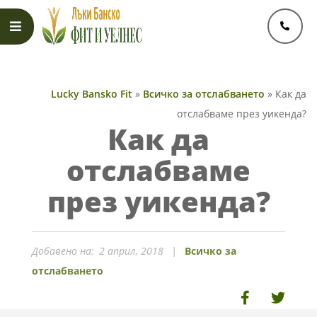
Skip
to
content
Primary
Navigation
Lucky Bansko Fit
»
Всичко за отслабването
»
Как да
Menu
отслабваме през уикенда?
Как да
отслабваме
през уикенда?
Добавено на:
2 април, 2018
Всичко за
отслабването