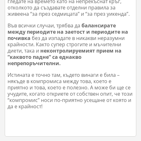
гледате на времето като на непрекъснат кръг,
отколкото да създавате отделни правила за
живеена “за през седмицата” и “за през уикенда”.
Във всички случаи, трябва да
балансирате
между периодите на заетост и периодите на
почивка
без да изпадате в никакви неразумни
крайности. Както супер строгите и мъчителни
диети, така и
неконтролируемият прием на
“каквото падне” са еднакво
непрепоръчителни.
Истината е точно там, където винаги е била –
някъде в компромиса между това, което е
приятно и това, което е полезно. А може би ще се
учудите, когато откриете от собствен опит, че този
“компромис” носи по-приятно усещане от която и
да е крайност!
2018-