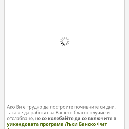
Ако Ви е трудно да построите почивните си дни,
така че да работят за Вашето благополучие и
отслаб
ване, н
е се колебайте да се включите в
уикендовата програма Лъки Банско Фит