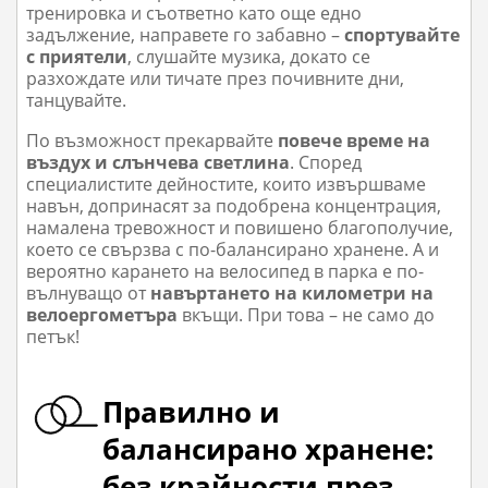
тренировка и съответно като още едно
задължение, направете го забавно –
спортувайте
с приятели
, слушайте музика, докато се
разхождате или тичате
през почивните дни
,
танцувайте.
По възможност прекарвайте
повече време на
въздух и слънчева светлина
. Според
специалистите дейностите, които извършваме
навън, допринасят за подобрена концентрация,
намалена тревожност и повишено благополучие,
което се свързва с по-балансирано хранене. А и
вероятно карането на велосипед в парка е по-
вълнуващо от
навъртането на километри на
велоергометъра
вкъщи. При това – не само до
петък!
Правилно и
балансирано хранене:
без крайности през