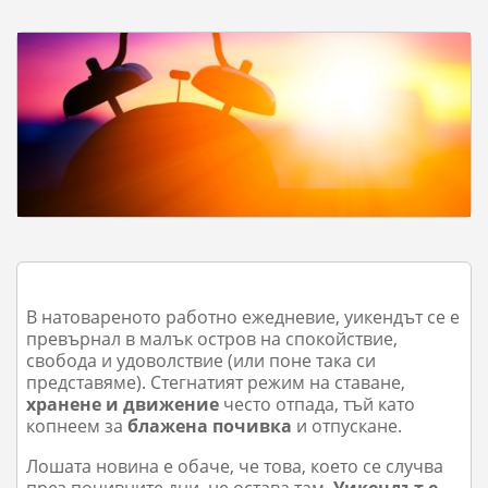
В натовареното работно ежедневие, уикендът се е
превърнал в малък остров на спокойствие,
свобода и удоволствие (или поне така си
представяме). Стегнатият режим на ставане,
хранене и движение
често отпада, тъй като
копнеем за
блажена почивка
и отпускане.
Лошата новина е обаче, че това, което се случва