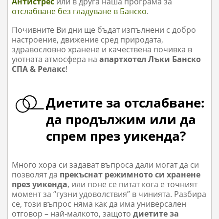
Антистрес
или в друга наша програма за
отслабване без гладуване в Банско
.
Почивните Ви дни ще бъдат изпълнени с добро
настроение, движение сред природата,
здравословно хранене и качествена почивка в
уютната атмосфера на
апартхотел Лъки Банско
СПА & Релакс
!
Диетите за отслабване:
да продължим или да
спрем през уикенда?
Много хора си задават въпроса дали могат да си
позволят да
прекъснат режимното си хранене
през уикенда
, или поне се питат кога е точният
момент за “гузни удоволствия” в чинията. Разбира
се, този въпрос няма как да има универсален
отговор – най-малкото, защото
диетите за