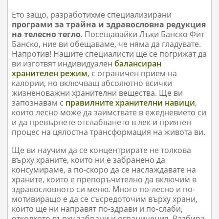
Ето защо, разработихме специализирани
програми за трайна и здравословна редукция
на телесно тегло
. Посещавайки Лъки Банско Фит
Банско, ние ви обещаваме, че няма да гладувате.
Напротив! Нашите специалисти ще се погрижат да
ви изготвят индивидуален
балансиран
хранителен режим
, с ограничен прием на
калории, но включващ абсолютно всички
жизненоважни хранителни вещества. Ще ви
запознавам с
правилните хранителни навици
,
които лесно може да заимствате в ежедневието си
и да превърнете отслабването в лек и приятен
процес на цялостна трансформация на живота ви.
Ще ви научим да се концентрирате не толкова
върху храните, които ни е забранено да
консумираме, а по-скоро да се наслаждавате на
храните, които е препоръчително да включим в
здравословното си меню
.
Много по-лесно и по-
мотивиращо е да се съсредоточим върху храни,
които ще ни направят по-здрави и по-слаби,
отколкото върху забрани и ограничения. Разбира