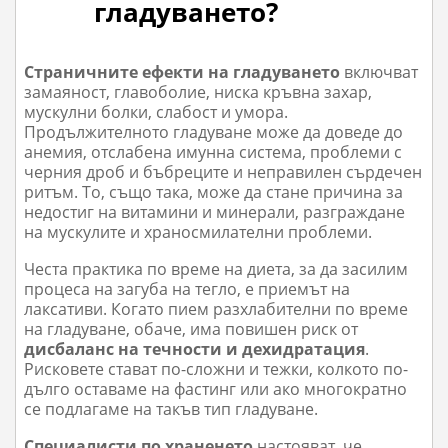
гладуването?
Страничните ефекти на гладуването
включват
замаяност, главоболие, ниска кръвна захар,
мускулни болки, слабост и умора.
Продължителното гладуване може да доведе до
анемия, отслабена имунна система, проблеми с
черния дроб и бъбреците и неправилен сърдечен
ритъм. То, също така, може да стане причина за
недостиг на витамини и минерали, разграждане
на мускулите и храносмилателни проблеми.
Честа практика по време на диета, за да засилим
процеса на загуба на тегло, е приемът на
лаксативи. Когато пием разхлабителни по време
на гладуване, обаче, има повишен риск от
дисбаланс на течности и дехидратация
.
Рисковете стават по-сложни и тежки, колкото по-
дълго оставаме на фастинг или ако многократно
се подлагаме на такъв тип гладуване.
Специалисти по храненето
настояват, че