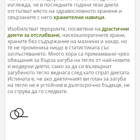
изглежда, че в последните години тези диети
отстъпват място на здравословното хранене и
свързаните с него
хранителни навици
.
Изобилстват терориите, посветени на
драстични
диети за отслабване
, нискокалоричните храни,
храните без съдържание на мазнини и захар, но
те не промениха нищо в статистиката със
затлъстяването. Много хора са примамвани чрез
обещания за бърза загуба на тегло от най-новите
и модерни диети, само за да си възвърнат
загубеното тегло веднага след като спрат диетата.
Истината е, че ако диетичният ви план за загуба
на тегло не е устойчив в дългосрочно бъдеще, не
си струва да го следвате.