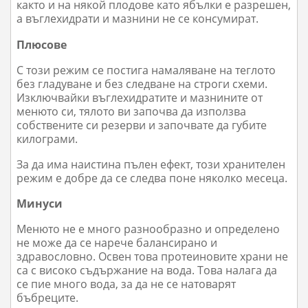
както и на някой плодове като ябълки е разрешен,
а въглехидрати и мазнини не се консумират.
Плюсове
С този режим се постига намаляване на теглото
без гладуване и без следване на строги схеми.
Изключвайки въглехидратите и мазнините от
менюто си, тялото ви започва да използва
собствените си резерви и започвате да губите
килограми.
За да има наистина пълен ефект, този хранителен
режим е добре да се следва поне няколко месеца.
Минуси
Менюто не е много разнообразно и определено
не може да се нарече балансирано и
здравословно. Освен това протеиновите храни не
са с високо съдържание на вода. Това налага да
се пие много вода, за да не се натоварят
бъбреците.