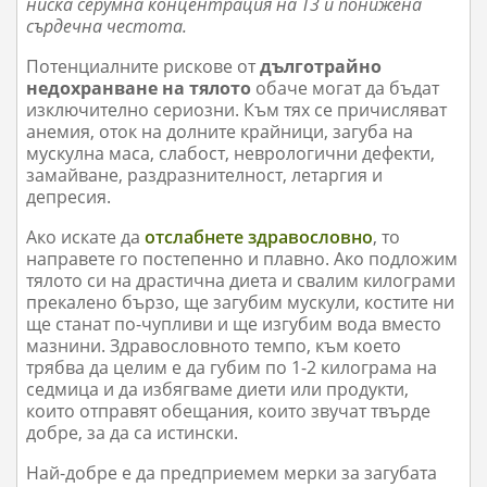
ниска серумна концентрация на Т3 и понижена
сърдечна честота.
Потенциалните рискове от
дълготрайно
недохранване на тялото
обаче могат да бъдат
изключително сериозни. Към тях се причисляват
анемия, оток на долните крайници, загуба на
мускулна маса, слабост, неврологични дефекти,
замайване, раздразнителност, летаргия и
депресия.
Ако искате да
отслабнете здравословно
, то
направете го постепенно и плавно. Ако подложим
тялото си на драстична диета и свалим килограми
прекалено бързо, ще загубим мускули, костите ни
ще станат по-чупливи и ще изгубим вода вместо
мазнини. Здравословното темпо, към което
трябва да целим е да губим по 1-2 килограма на
седмица и да избягваме диети или продукти,
които отправят обещания, които звучат твърде
добре, за да са истински.
Най-добре е да предприемем мерки за загубата