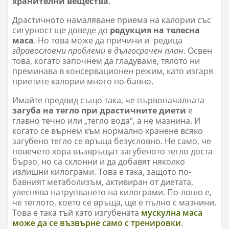
хранителни вещества
.
Драстичното намаляване приема на калории със
сигурност ще доведе до
редукция на телесна
маса
. Но това може да причини и редица
здравословни проблеми в дългосрочен план
. Освен
това, когато започнем да гладуваме, тялото ни
преминава в консервационен режим, като изгаря
приетите калории много по-бавно.
Имайте предвид също така, че първоначалната
загуба на тегло при драстичните диети
е
главно течно или „тегло вода“, а не мазнина. И
когато се върнем към нормално хранене всяко
загубено тегло се връща безусловно. Не само, че
повечето хора възвръщат загубеното тегло доста
бързо, но са склонни и да добавят няколко
излишни килограми. Това е така, защото по-
бавният метаболизъм, активиран от диетата,
улеснява натрупването на килограми. По-лошо е,
че теглото, което се връща, ще е пълно с мазнини.
Това е така тъй като изгубената
мускулна маса
може да се възвърне само с тренировки
.