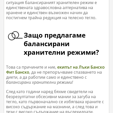
ситуация балансираният хранителен режим е
единствената здравословна алтернатива на
хранене и единствен възможен начин да
постигнем трайна редукция на телесно тегло.
Защо предлагаме
балансирани
хранителни режими?
Това са причините и ние,
екипът на Лъки Банско
Фит Банско
, да не препоръчваме спазването на
диети, а да работим само и единствено с
балансирани хранителни режими!
След като години наред бяхме свидетели на
безрезултатни обсесивни мании за загуба на
тегло, като първоначално се избягваха храните с
високо съдържание на мазнини, а след това и
тези с високо съдържание на въглехидрати,