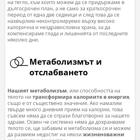
на тегло, към които можем да се придържаме в
дългосрочен план, а не само за краткосрочен
период от една две седмици и след това да се
нахвърлим неконтролируемо върху високо
калорична и нездравословна храна, за да
компенсираме глада и лишенията от последните
няколко дни.
Метаболизмът и
отслабването
Нашият метаболизъм
, или способността на
тялото ни
трансформира калориите в енергия
,
също е от съществено значение. Ако намалим
твърде много дневния прием на калории, това
съвсем няма да се отрази благотворно за нашето
здраве. Освен че системно няма да дохранваме
тялото си, ще забавим и метаболизма си и можем
да развием недостиг на някои
жизненоважни