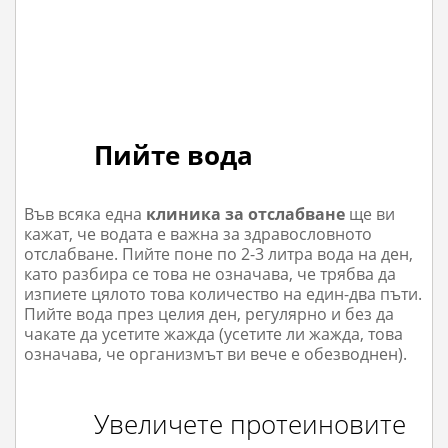
Пийте вода
Във всяка една
клиника за отслабване
ще ви
кажат, че водата е важна за здравословното
отслабване. Пийте поне по 2-3 литра вода на ден,
като разбира се това не означава, че трябва да
изпиете цялото това количество на един-два пъти.
Пийте вода през целия ден, регулярно и без да
чакате да усетите жажда (усетите ли жажда, това
означава, че организмът ви вече е обезводнен).
Увеличете протеиновите