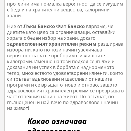
протеини има по-малка вероятност да се изкушим
с бедни на хранителни вещества, калорични
храни.
Ние от
Лъки Банско Фит Банско
вярваме, че
диетите като цяло са ограничаващи, оставяйки
хората с беден избор на храни, докато
здравословният хранителен режим
разширява
избора ни, като по този начин увеличава
вероятността за се преборим с излишните
килограми. Именно на този подход се дължи и
доказания ни успех в борбата с наднорменото
тегло, множеството удовлетворени клиенти, които
си тръгват вдъхновени и щастливи от нашите
програми и се връщат отново и отново, защото
здравословният хранителен режим се превръща в
част от техния начин на живот. По-осъзнат, по-
пълноценен и най-вече по-здравословен начин
на живот!
Какво означава