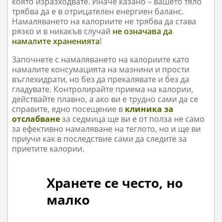
която изразходвате. Иначе казано – вашето тяло
трябва да е в отрицателен енергиен баланс
.
Намаляването на калориите не трябва да става
рязко и в никакъв случай
не означава да
намалите храненията
!
Започнете с намаляването на калориите като
намалите консумацията на мазнини и прости
въглехидрати, но без да прекалявате и без да
гладувате. Контролирайте приема на калории,
действайте плавно, а ако ви е трудно сами да се
справите, едно посещение в
клиника за
отслабване
за седмица ще ви е от полза не само
за ефективно намаляване на теглото, но и ще ви
приучи как в последствие сами да следите за
приетите калории.
Хранете се често, но
малко