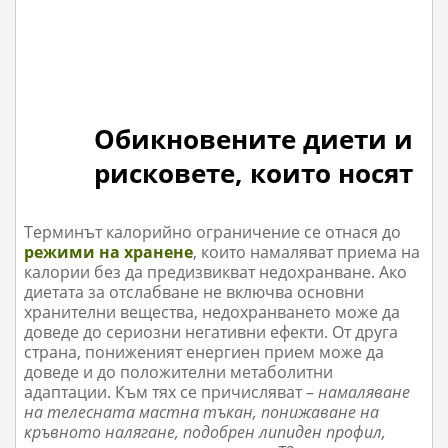
Обикновените диети и
рисковете, които носят
Терминът калорийно ограничение се отнася до
режими на хранене
, които намаляват приема на
калории без да предизвикват недохранване. Ако
диетата за отслабване не включва основни
хранителни вещества, недохранването може да
доведе до сериозни негативни ефекти. От друга
страна, пониженият енергиен прием може да
доведе и до положителни метаболитни
адаптации. Към тях се причисляват –
намаляване
на телесната мастна тъкан, понижаване на
кръвното налягане, подобрен липиден профил,