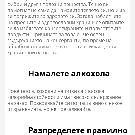
фибри и други полезни вещества. Te ще ви
помогнат не само да намалите теглото си, но и да
се погрижите за здравето си. Затова наблегнете
на пресните и здравословни храни и се опитайте
се да избягвате консервираните и полуготовите
продукти. Причината за това е , че освен
съдържанието на консерванти, по време на
обработката им изчезват почти всички ценни
хранителни вещества.
Намалете алкохола
Повечето алкохолни напитки са с висока
калорийна стойност и имат високо съдържание
на захар. Позволявайте си по чаша вино с някое
от храненията, но не прекалявайте.
Разпределете правилно