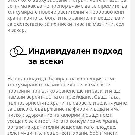
се, няма как да не препоръчаме да се стремите да
консумирате повече растителни и необработени
храни, които са богати на хранителни вещества и
са с естествено са по-ниски нива на мазнини, сол
и захар.
Индивидуален подход
за всеки
Нашият подход е базиран на концепцията, че
консумирането на чисти или нискомаслени
протеини при всяко хранене ще ни засити и ще
намали вероятността от преяждане. Също така,
пълнозърнестите храни, плодовете и зеленчуците
са с високо съдържание на фибри и вода и имат
ниско съдържание на калории и също носят
усещане за ситост. Когато консумираме храни,
богати на хранителни вещества като плодове,
зеленчуци, пълнозърнести храни, боб и чисти