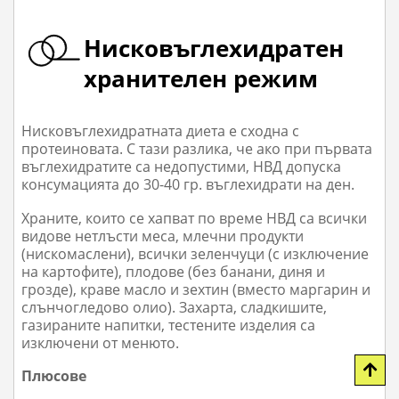
Нисковъглехидратен
хранителен режим
Нисковъглехидратната диета е сходна с
протеиновата. С тази разлика, че ако при първата
въглехидратите са недопустими, НВД допуска
консумацията до 30-40 гр. въглехидрати на ден.
Храните, които се хапват по време НВД са всички
видове нетлъсти меса, млечни продукти
(нискомаслени), всички зеленчуци (с изключение
на картофите), плодове (без банани, диня и
грозде), краве масло и зехтин (вместо маргарин и
слънчогледово олио). Захарта, сладкишите,
газираните напитки, тестените изделия са
изключени от менюто.
Плюсове