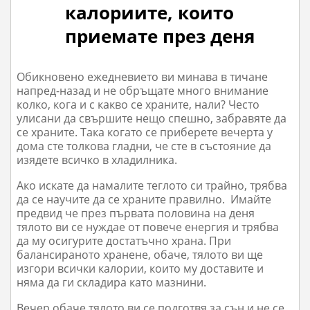
калориите, които
приемате през деня
Обикновено ежедневието ви минава в тичане
напред-назад и не обръщате много внимание
колко, кога и с какво се храните, нали? Често
улисани да свършите нещо спешно, забравяте да
се храните. Така когато се приберете вечерта у
дома сте толкова гладни, че сте в състояние да
изядете всичко в хладилника.
Ако искате да намалите теглото си трайно, трябва
да се научите да се храните правилно. Имайте
предвид че през първата половина на деня
тялото ви се нуждае от повече енергия и трябва
да му осигурите достатъчно храна. При
балансираното хранене, обаче, тялото ви ще
изгори всички калории, които му доставите и
няма да ги складира като мазнини.
Вечер обаче тялото ви се подготвя за сън и не се