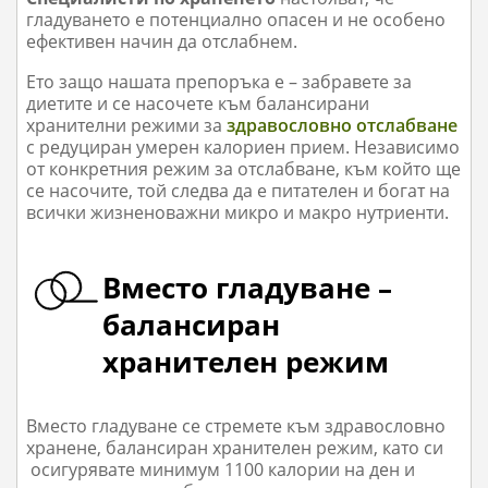
гладуването е потенциално опасен и не особено
ефективен начин да отслабнем.
Ето защо нашата препоръка е – забравете за
диетите и се насочете към балансирани
хранителни режими за
здравословно отслабване
с редуциран умерен калориен прием. Независимо
от конкретния режим за отслабване, към който ще
се насочите, той следва да е питателен и богат на
всички жизненоважни микро и макро нутриенти.
Вместо гладуване –
балансиран
хранителен режим
Вместо гладуване се стремете към здравословно
хранене, балансиран хранителен режим, като си
осигурявате минимум 1100 калории на ден и