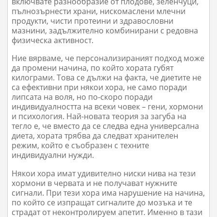
включвате разнообразие от плодове, зеленчуци,
пълнозърнести храни, нискомаслени млечни
продукти, чисти протеини и здравословни
мазнини, задължително комбинирани с редовна
физическа активност.
Ние вярваме, че персонализираният подход може
да промени начина, по който хората губят
килограми. Това се дължи на факта, че диетите не
са ефективни при някои хора, не само поради
липсата на воля, но по-скоро поради
индивидуалността на всеки човек – гени, хормони
и психология. Най-новата теория за загуба на
тегло е, че вместо да се следва една универсална
диета, хората трябва да следват хранителен
режим, който е съобразен с техните
индивидуални нужди.
Някои хора имат удивително ниски нива на тези
хормони в червата и не получават нужните
сигнали. При тези хора има нарушение на начина,
по който се изпращат сигналите до мозъка и те
страдат от неконтролируем апетит. Именно в тази