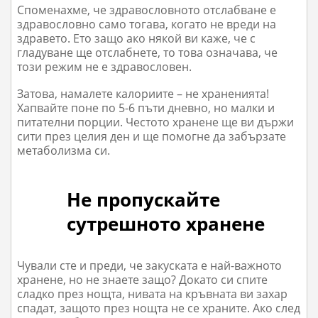
Споменахме, че здравословното отслабване е
здравословно само тогава, когато не вреди на
здравето. Ето защо ако някой ви каже, че с
гладуване ще отслабнете, то това означава, че
този режим не е здравословен.
Затова, намалете калориите – не храненията!
Хапвайте поне по 5-6 пъти дневно, но малки и
питателни порции. Честото хранене ще ви държи
сити през целия ден и ще помогне да забързате
метаболизма си.
Не пропускайте
сутрешното хранене
Чували сте и преди, че закуската е най-важното
хранене, но не знаете защо? Докато си спите
сладко през нощта, нивата на кръвната ви захар
спадат, защото през нощта не се храните. Ако след