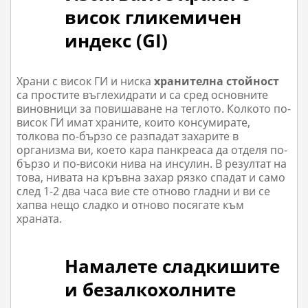
висок гликемичен
индекс (GI)
Храни с висок ГИ и ниска
хранителна стойност
са простите въглехидрати и са сред основните
виновници за повишаване на теглото. Колкото по-
висок ГИ имат храните, които консумирате,
толкова по-бързо се разпадат захарите в
организма ви, което кара панкреаса да отделя по-
бързо и по-високи нива на инсулин. В резултат на
това, нивата на кръвна захар рязко спадат и само
след 1-2 два часа вие сте отново гладни и ви се
хапва нещо сладко и отново посягате към
храната.
Намалете сладкишите
и безалкохолните