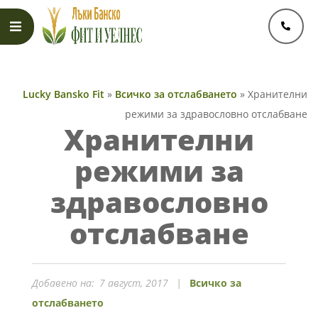
Skip
to
content
Primary
Navigation
Lucky Bansko Fit
»
Всичко за отслабването
»
Хранителни
Menu
режими за здравословно отслабване
Хранителни
режими за
здравословно
отслабване
Добавено на:
7 август, 2017
Всичко за
отслабването