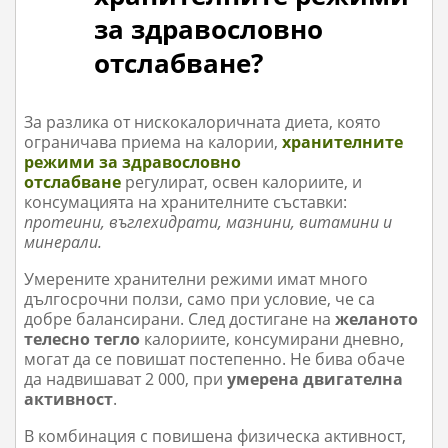
за здравословно
отслабване?
За разлика от нискокалоричната диета, която
ограничава приема на калории,
хранителните
режими за здравословно
отслабване
регулират, освен калориите, и
консумацията на хранителните съставки:
протеини, въглехидрати, мазнини, витамини и
минерали.
Умерените хранителни режими имат много
дългосрочни ползи, само при условие, че са
добре балансирани. След достигане на
желаното
телесно тегло
калориите, консумирани дневно,
могат да се повишат постепенно. Не бива обаче
да надвишават 2 000, при
умерена двигателна
активност
.
В комбинация с повишена физическа активност,