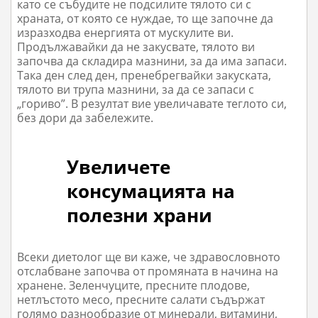
като се събудите не подсилите тялото си с
храната, от която се нуждае, то ще започне да
изразходва енергията от мускулите ви.
Продължавайки да не закусвате, тялото ви
започва да складира мазнини, за да има запаси.
Така ден след ден, пренебрегвайки закуската,
тялото ви трупа мазнини, за да се запаси с
„гориво”. В резултат вие увеличавате теглото си,
без дори да забележите.
Увеличете
консумацията на
полезни храни
Всеки диетолог ще ви каже, че здравословното
отслабване започва от промяната в начина на
хранене. Зеленчуците, пресните плодове,
нетлъстото месо, пресните салати съдържат
голямо разнообразие от минерали, витамини,