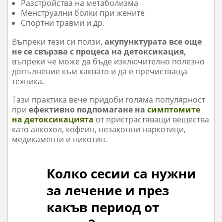
Разстройства на метаболизма
Менструални болки при жените
Спортни травми и др.
Въпреки тези си ползи,
акупунктурата все още
не се свързва с процеса на детоксикация,
въпреки че може да бъде изключително полезно
допълнение към каквато и да е пречистваща
техника.
Тази практика вече придоби голяма популярност
при
ефективно подпомагане на
симптомите
на детоксикацията
от пристрастяващи вещества
като алкохол, кофеин, незаконни наркотици,
медикаменти и никотин.
Колко сесии са нужни
за лечение и през
какъв период от