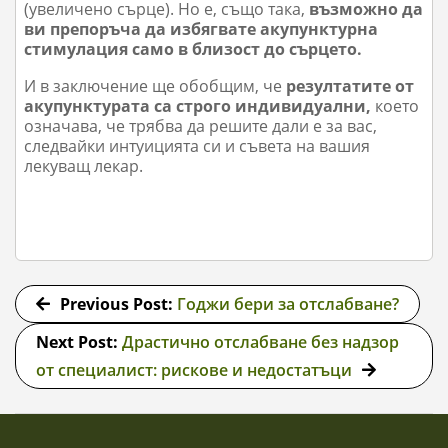
(увеличено сърце). Но е, също така,
възможно да
ви препоръча да избягвате акупунктурна
стимулация само в близост до сърцето.
И в заключение ще обобщим, че
резултатите от
акупунктурата са строго индивидуални,
което
означава, че трябва да решите дали е за вас,
следвайки интуицията си и съвета на вашия
лекуващ лекар.
2020-
02-
Previous Post:
Годжи бери за отслабване?
24
Next Post:
Драстично отслабване без надзор
от специалист: рискове и недостатъци