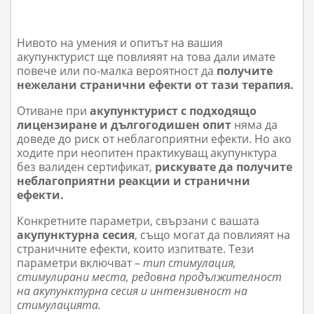
Нивото на умения и опитът на вашия
акупунктурист ще повлияят на това дали имате
повече или по-малка вероятност да
получите
нежелани странични ефекти от тази терапия.
Отиване при
акупунктурист с подходящо
лицензиране и дългогодишен опит
няма да
доведе до риск от неблагоприятни ефекти. Но ако
ходите при неопитен практикуващ акупунктура
без валиден сертификат,
рискувате да получите
неблагоприятни реакции и странични
ефекти.
Конкретните параметри, свързани с вашата
акупунктурна сесия
, също могат да повлияят на
страничните ефекти, които изпитвате. Тези
параметри включват –
тип стимулация,
стимулирани места, редовна продължителност
на акупунктурна сесия и интензивност на
стимулацията.