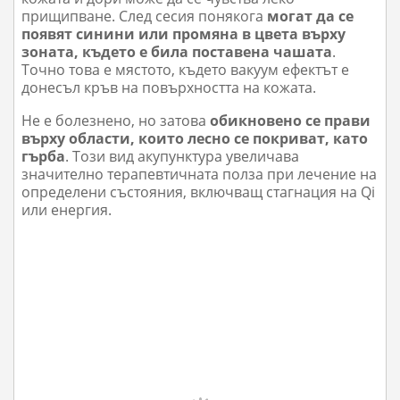
прищипване. След сесия понякога
могат да се
появят синини или промяна в цвета върху
зоната, където е била поставена чашата
.
Точно това е мястото, където вакуум ефектът е
донесъл кръв на повърхността на кожата.
Не е болезнено, но затова
обикновено се прави
върху области, които лесно се покриват, като
гърба
. Този вид акупунктура увеличава
значително терапевтичната полза при лечение на
определени състояния, включващ стагнация на Qi
или енергия.