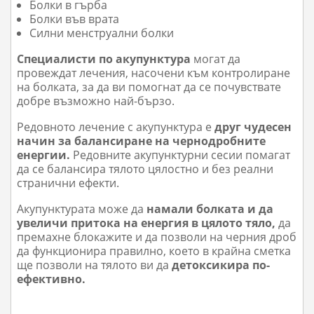
Болки в гърба
Болки във врата
Силни менструални болки
Специалисти по акупунктура
могат да
провеждат лечения, насочени към контролиране
на болката, за да ви помогнат да се почувствате
добре възможно най-бързо.
Редовното лечение с акупунктура е
друг чудесен
начин за балансиране на чернодробните
енергии.
Редовните акупунктурни сесии помагат
да се балансира тялото цялостно и без реални
странични ефекти.
Акупунктурата може да
намали болката и да
увеличи притока на енергия в цялото тяло,
да
премахне блокажите и да позволи на черния дроб
да функционира правилно, което в крайна сметка
ще позволи на тялото ви да
детоксикира по-
ефективно.