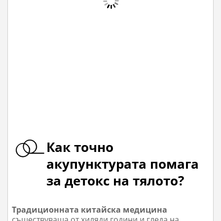
Как точно
акупунктурата помага
за детокс на тялото?
Традиционната китайска медицина
съществуваща от хиляди години и гледа на