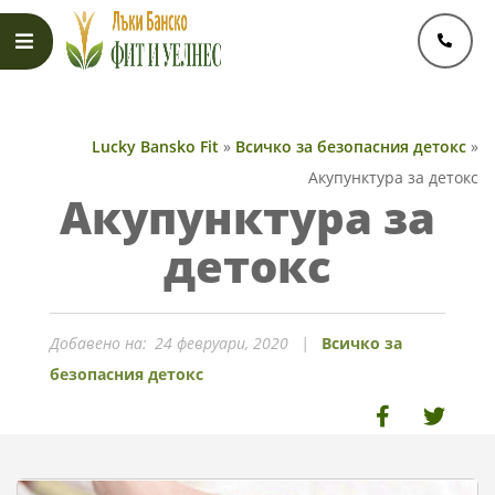
Skip
to
content
Primary
Navigation
Lucky Bansko Fit
»
Всичко за безопасния детокс
»
Menu
Акупунктура за детокс
Акупунктура за
детокс
Добавено на:
24 февруари, 2020
Всичко за
безопасния детокс