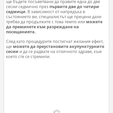
ще бъдете посъветвани да правите една до две
сесии седмично през
първите две до четири
седмици
. В зависимост от напредъка в
състоянието ви, специалистът ще прецени дали
трябва да продължите с това темпо или
можете
да преминете към разреждане на
посещенията.
След като процедурите постигнат желания ефект,
ще
можете да преустановите акупунктурните
сесии
и да се радвате на отличното здраве, към
което сте се стремили.