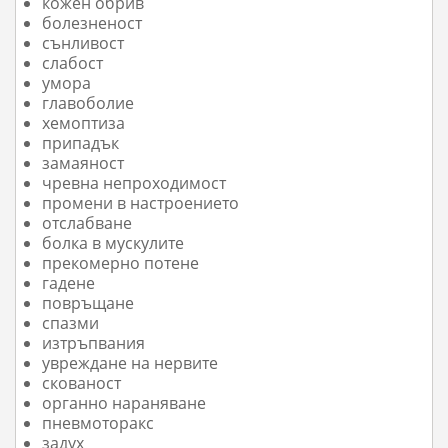
кожен обрив
болезненост
сънливост
слабост
умора
главоболие
хемоптиза
припадък
замаяност
чревна непроходимост
промени в настроението
отслабване
болка в мускулите
прекомерно потене
гадене
повръщане
спазми
изтръпвания
увреждане на нервите
скованост
органно нараняване
пневмоторакс
задух