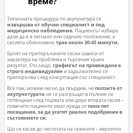
време?
Типичната процедура по акупунктура се
извършва от обучен специалист и под
медицинско наблюдение.
Пациентът избира
дали да е в легнало или седнало положение, а
сесията обикновено
трае около 30-45 минути.
Броят на препоръчаните сесии зависи от
характера на проблема и търсения краен
резултат. Ето защо,
графикът на провеждане е
строго индивидуален
и задължително се
препоръчва след консултация със специалист.
Все пак, можем лесно да твърдим, че
ползите от
акупунктурата
не се разгръщат в пълния си
потенциал след първата или дори втората сесия –
повечето пациенти имат нужда от
поне пет
посещения, за да усетят реално подобрение в
състоянието си.
Що се касае до честотата на сеансите – вероятно