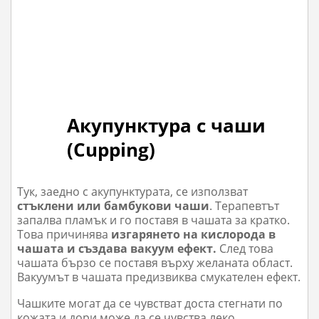
Акупунктура с чаши
(Cupping)
Тук, заедно с акупунктурата, се използват
стъклени или бамбукови чаши
. Терапевтът
запалва пламък и го поставя в чашата за кратко.
Това причинява
изгарянето на кислорода в
чашата и създава вакуум ефект.
След това
чашата бързо се поставя върху желаната област.
Вакуумът в чашата предизвиква смукателен ефект.
Чашките могат да се чувстват доста стегнати по
кожата и дори може да се чувства леко