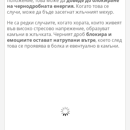
положение, това може да
доведе до блокиране
на чернодробната енергия.
Когато това се
случи, може да бъде засегнат жлъчният мехур.
Не са редки случаите, когато хората, които живеят
във високо стресово напрежение, образуват
камъни в жлъчката. Черният дроб
блокира и
емоциите остават натрупани вътре
, което след
това се проявява в болка и евентуално в камъни.