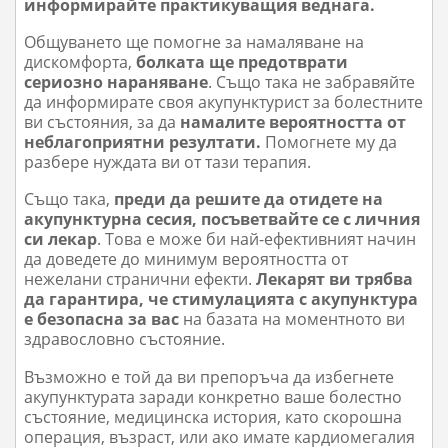
информирайте практикуващия веднага.
Общуването ще помогне за намаляване на
дискомфорта,
болката ще предотврати
сериозно нараняване
. Също така не забравяйте
да информирате своя акупунктурист за болестните
ви състояния, за да
намалите вероятността от
неблагоприятни резултати.
Помогнете му да
разбере нуждата ви от тази терапия.
Също така,
преди да решите да отидете на
акупунктурна сесия, посъветвайте се с личния
си лекар
. Това е може би най-ефективният начин
да доведете до минимум вероятността от
нежелани странични ефекти.
Лекарят ви трябва
да гарантира, че стимулацията с акупунктура
е безопасна за вас
на базата на моментното ви
здравословно състояние.
Възможно е той да ви препоръча да избегнете
акупунктурата заради конкретно ваше болестно
състояние, медицинска история, като скорошна
операция, възраст, или ако имате кардиомегалия