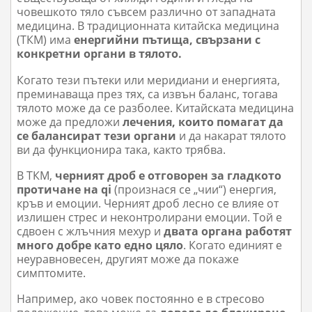
човешкото тяло съвсем различно от западната
медицина. В традиционната китайска медицина
(ТКМ) има
енергийни пътища, свързани с
конкретни органи в тялото.
Когато тези пътеки или меридиани и енергията,
преминаваща през тях, са извън баланс, тогава
тялото може да се разболее. Китайската медицина
може да предложи
лечения, които помагат да
се балансират тези органи
и да накарат тялото
ви да функционира така, както трябва.
В TКM,
черният дроб е отговорен за гладкото
протичане на qi
(произнася се „чии“) енергия,
кръв и емоции. Черният дроб лесно се влияе от
излишен стрес и неконтролирани емоции. Той е
сдвоен с жлъчния мехур и
двата органа работят
много добре като едно цяло
. Когато единият е
неуравновесен, другият може да покаже
симптомите.
Например, ако човек постоянно е в стресово