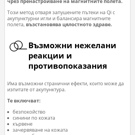
чрез пренастройване на магнитните полета.
Този метод отваря запушените пътеки на Qi с
акупунктурни игли и балансира магнитните
полета,
възстановява цялостното здраве.
Възможни нежелани
реакции и
противопоказания
Има възможни странични ефекти, които може да
изпитате от акупунктура.
Те включват:
безпокойство
синини по кожата
кървене
зачервяване на кожата