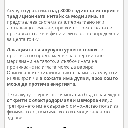
Акупунктурата има
над 3000-годишна история в
традиционната китайска медицина
. Тя
представлява система за алтернативно или
допълващо лечение, при която през кожата се
прокарват тънки и фини игли в точно определени
за целта точки.
Локацията на акупунктурните точки
се
простира по продължение на енергийните
меридиани на тялото, а дълбочината на
проникване на иглата може да варира.
Оригиналните китайски пиктограми за акупункти
индикират, че
в кожата има дупки, през които
може да протича енергията.
Тези акупунктурни точки могат да бъдат надеждно
открити с електродермални измервания,
а
третирането им е свързано с множество ползи за
физическото, психическото и емоционалното
здраве.