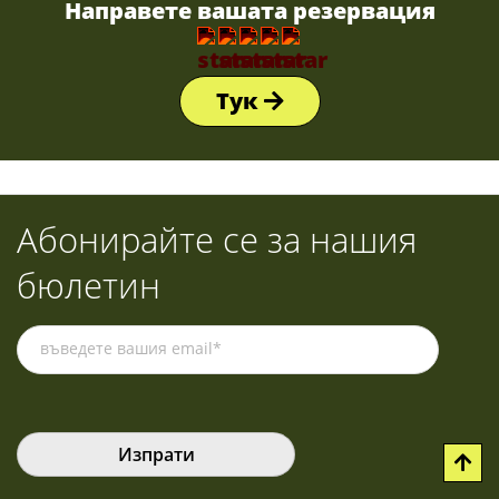
Направете вашата резервация
Тук
Абонирайте се за нашия
бюлетин
Please leave this field empty.
Please leave this field empty.
Please leave this field empty.