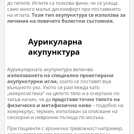
до петите. Иглите са толкова фини, че се усеща
само много малък дискомфорт при поставянето
на иглата.
Този тип акупунктура се използва за
лечение на повечето болестни състояния.
Аурикуларна
акупунктура
Аурикуларната акупунктура включва
използването на специално проектирани
акупунктурни игли,
които се поставят във
външното ухо. Ухото се разглежда като
„микросистема“ на цялото тяло и е очертано по
такъв начин, че да
представя точно тялото на
физическо и метафизично ниво
– подобно на
хомункулус, термин, използван за описване на
сензорни и невронни пътища по мозъка.
При пациенти с хронична тревожност например,