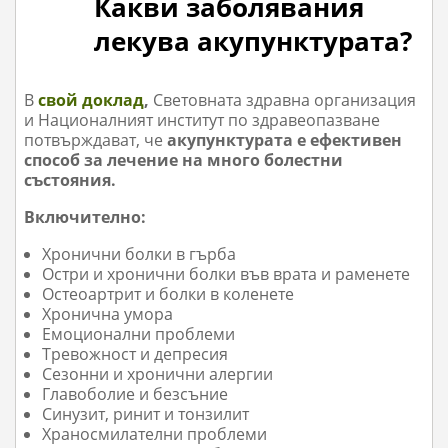
Какви заболявания
лекува акупунктурата?
В
свой доклад
,
Световната здравна организация
и Националният институт по здравеопазване
потвърждават, че
акупунктурата е ефективен
способ за лечение на много болестни
състояния.
Включително:
Хронични болки в гърба
Остри и хронични болки във врата и раменете
Остеоартрит и болки в коленете
Хронична умора
Емоционални проблеми
Тревожност и депресия
Сезонни и хронични алергии
Главоболие и безсъние
Синузит, ринит и тонзилит
Храносмилателни проблеми