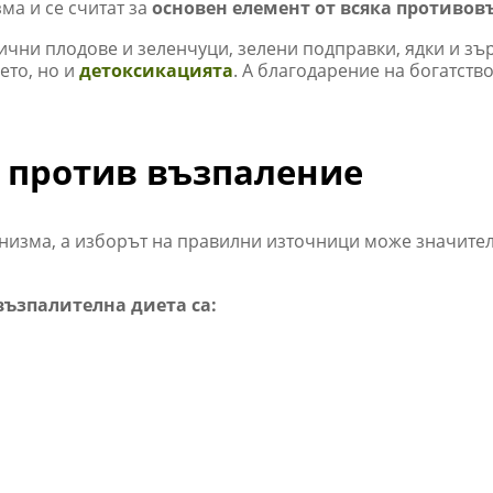
ма и се считат за
основен елемент от всяка противов
ични плодове и зеленчуци, зелени подправки, ядки и зъ
ето, но и
детоксикацията
. А благодарение на богатств
 против възпаление
низма, а изборът на правилни източници може значите
ъзпалителна диета са: