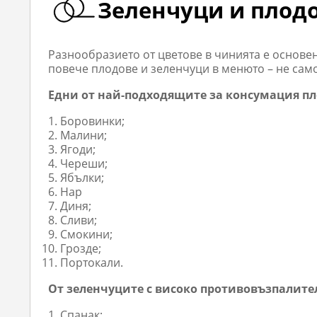
Зеленчуци и плод
Разнообразието от цветове в чинията е основе
повече плодове и зеленчуци в менюто – не сам
Едни от най-подходящите за консумация пло
Боровинки;
Малини;
Ягоди;
Череши;
Ябълки;
Нар
Диня;
Сливи;
Смокини;
Грозде;
Портокали.
От зеленчуците с високо противовъзпалите
Спанак;