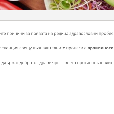
ите причини за появата на редица здравословни пробле
превенция срещу възпалителните процеси е
правилното
оддържат доброто здраве чрез своето противовъзпалит