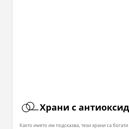
Храни с антиокси
Както името им подсказва, тези храни са богат