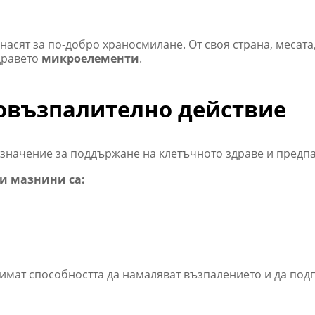
насят за по-добро храносмилане. От своя страна, месата
дравето
микроелементи
.
овъзпалително действие
значение за поддържане на клетъчното здраве и предпаз
и мазнини са:
о имат способността да намаляват възпалението и да по