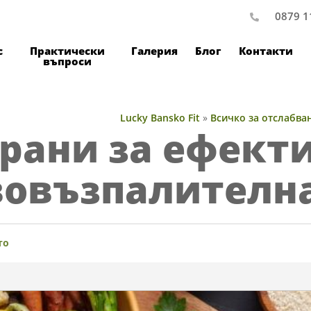
0879 1
с
Практически
Галерия
Блог
Контакти
въпроси
Lucky Bansko Fit
»
Всичко за отслабва
храни за ефект
вовъзпалителна
то