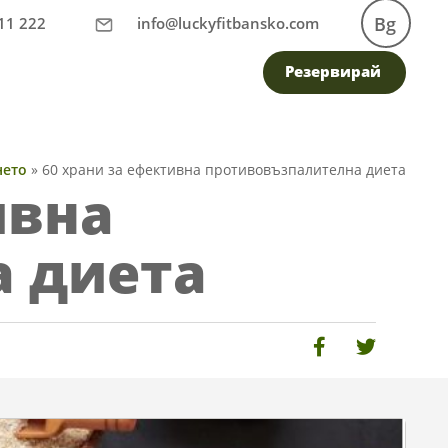
Bg
11 222
info@luckyfitbansko.com
Резервирай
нето
»
60 храни за ефективна противовъзпалителна диета
ивна
 диета