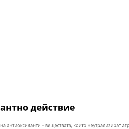
дантно действие
и на антиоксиданти – веществата, които неутрализират а