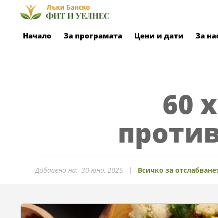
Skip
to
Primary
content
Начало
За програмата
Цени и дати
За на
Navigation
Menu
60 
проти
Добавено на:
30 юни, 2025
Всичко за отслабване