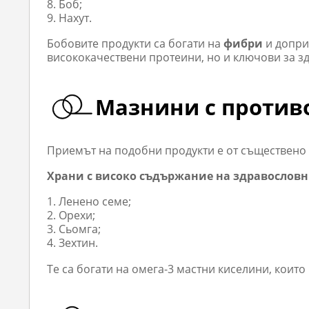
Боб;
Нахут.
Бобовите продукти са богати на
фибри
и допри
висококачествени протеини, но и ключови за з
Мазнини с против
Приемът на подобни продукти е от съществено 
Храни с високо съдържание на здравословн
Ленено семе;
Орехи;
Сьомга;
Зехтин.
Те са богати на омега-3 мастни киселини, коит