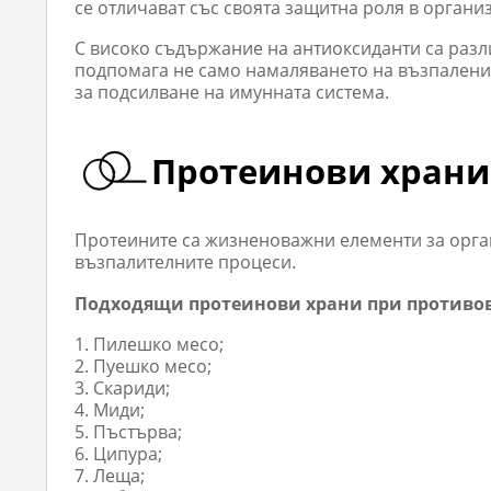
се отличават със своята защитна роля в организ
С високо съдържание на антиоксиданти са разл
подпомага не само намаляването на възпалени
за подсилване на имунната система.
Протеинови храни
Протеините са жизненоважни елементи за орга
възпалителните процеси.
Подходящи протеинови храни при противов
Пилешко месо;
Пуешко месо;
Скариди;
Миди;
Пъстърва;
Ципура;
Леща;