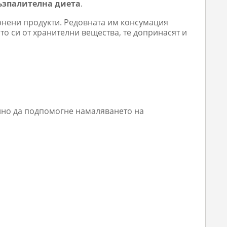
ъзпалителна диета
.
рнени продукти. Редовната им консумация
ото си от хранителни вещества, те допринасят и
лно да подпомогне намаляването на