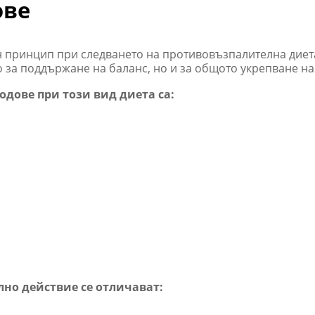
ове
н принцип при следването на противовъзпалителна диет
о за поддържане на баланс, но и за общото укрепване на
дове при този вид диета са:
лно действие се отличават: