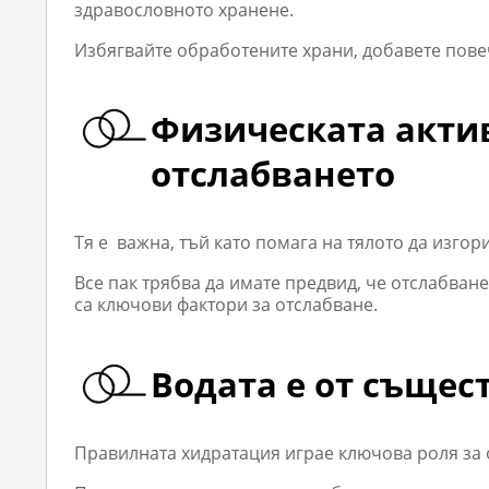
здравословното хранене.
Избягвайте обработените храни, добавете пове
Физическата актив
отслабването
Тя е важна, тъй като помага на тялото да изг
Все пак трябва да имате предвид, че отслабва
са ключови фактори за отслабване.
Водата е от същес
Правилната хидратация играе ключова роля за 