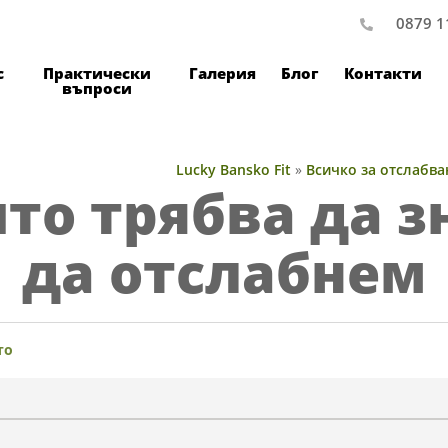
0879 1
с
Практически
Галерия
Блог
Контакти
въпроси
Lucky Bansko Fit
»
Всичко за отслабва
ито трябва да з
да отслабнем
то