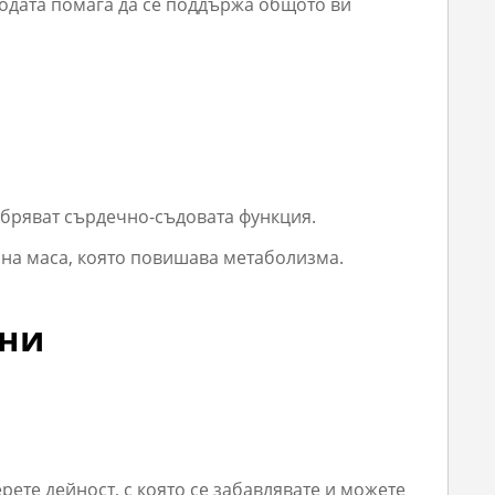
 Водата помага да се поддържа общото ви
добряват сърдечно-съдовата функция.
улна маса, която повишава метаболизма.
вни
ерете дейност, с която се забавлявате и можете