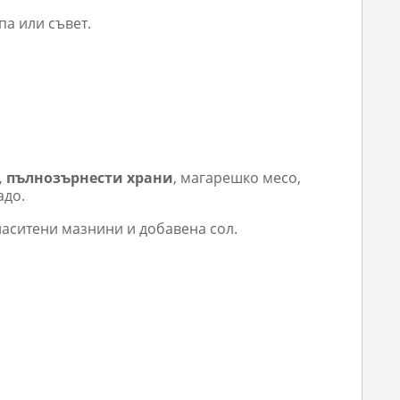
па или съвет.
, пълнозърнести храни
, магарешко месо,
адо.
наситени мазнини и добавена сол.