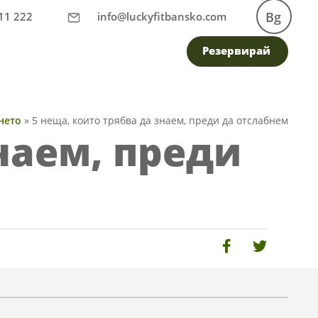
Bg
11 222
info@luckyfitbansko.com
Резервирай
нето
»
5 неща, които трябва да знаем, преди да отслабнем
наем, преди