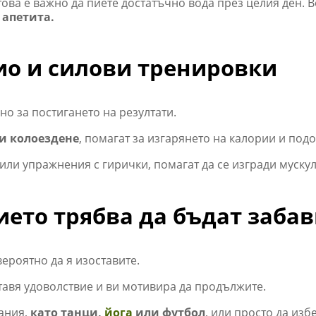
това е важно да пиете достатъчно вода през целия ден.
 апетита.
ио и силови тренировки
о за постигането на резултати.
ли колоездене
, помагат за изгарянето на калории и по
 или упражнения с гирички, помагат да се изгради муск
ето трябва да бъдат заба
вероятно да я изоставите.
тавя удоволствие и ви мотивира да продължите.
ания,
като танци,
йога
или футбол
, или просто да изб