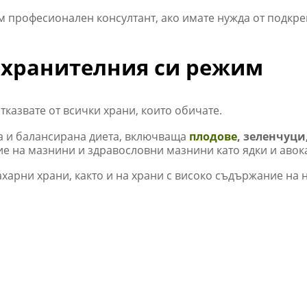
м професионален консултант, ако имате нужда от подкре
 хранителния си режим
тказвате от всички храни, които обичате.
на и балансирана диета, включваща
плодове
, зеленчуци
ие на мазнини и здравословни мазнини като ядки и авок
харни храни, както и на храни с високо съдържание на 