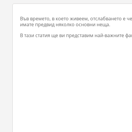
Във времето, в което живеем, отслабването е ч
имате предвид няколко основни неща.
В тази статия ще ви представим най-важните фак