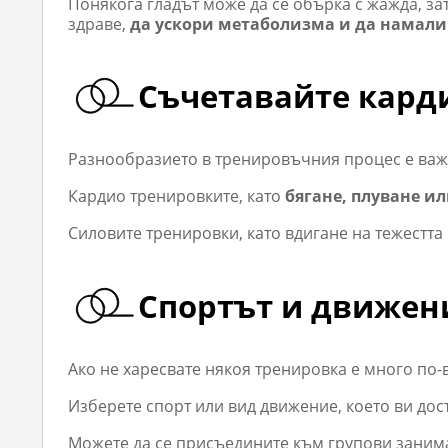
Понякога гладът може да се обърка с жажда, за
здраве,
да ускори метаболизма и да намали
Съчетавайте кард
Разнообразието в тренировъчния процес е важн
Кардио тренировките, като
бягане, плуване и
Силовите тренировки, като вдигане на тежестта
Спортът и движени
Ако не харесвате някоя тренировка е много по-
Изберете спорт или вид движение, което ви дос
Можете да се присъедините към групови заним