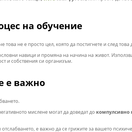
оцес на обучение
 че това не е просто цел, която да постигнете и след това
ословни навици и промяна на начина на живот. Използва
ост и собствения си организъм.
е е важно
абването.
негативното мислене могат да доведат до
компулсивно 
отслабването, е важно да се грижите за вашето психич