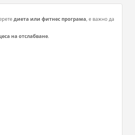
берете
диета или фитнес програма
, е важно да
цеса на отслабване
.