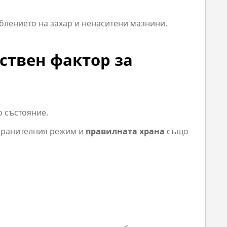
еблението на захар и ненаситени мазнини.
ствен фактор за
о състояние.
а хранителния режим и
правилната храна
също