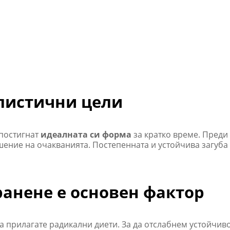
алистични цели
 постигнат
идеалната си форма
за кратко време. Преди
шение на очакванията. Постепенната и устойчива загуба 
анене е основен фактор
а прилагате радикални диети. За да отслабнем устойчиво