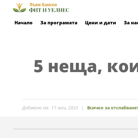
Skip
to
Primary
content
Начало
За програмата
Цени и дати
За на
Navigation
Menu
5 неща, ко
Добавено на:
17 юли, 2023
Всичко за отслабване