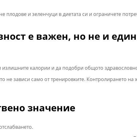
че плодове и зеленчуци в диетата си и ограничете потр
ност е важен, но не и един
ори излишните калории и да подобри общото здравословн
нето не зависи само от тренировките. Контролирането н
твено значение
отслабването.